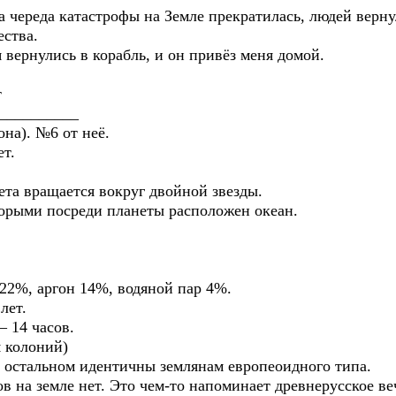
гда череда катастрофы на Земле прекратилась, людей верн
ества.
 вернулись в корабль, и он привёз меня домой.
т
__________
она). №6 от неё.
ет.
ета вращается вокруг двойной звезды.
торыми посреди планеты расположен океан.
 22%, аргон 14%, водяной пар 4%.
лет.
– 14 часов.
я колоний)
 В остальном идентичны землянам европеоидного типа.
в на земле нет. Это чем-то напоминает древнерусское ве