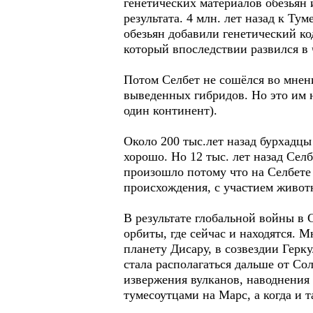
генетических материалов обезьян 
результата. 4 млн. лет назад к Т
обезьян добавили генетический ко
который впоследствии развился в 
Потом Селбет не сошёлся во мнен
выведенных гибридов. Но это им н
один континент).
Около 200 тыс.лет назад бурхадцы
хорошо. Но 12 тыс. лет назад Сел
произошло потому что на Селбете
происхождения, с участием животн
В результате глобальной войны в
орбиты, где сейчас и находятся. 
планету Дисару, в созвездии Герк
стала располагаться дальше от Со
извержения вулканов, наводнения
тумесоутцами на Марс, а когда и 