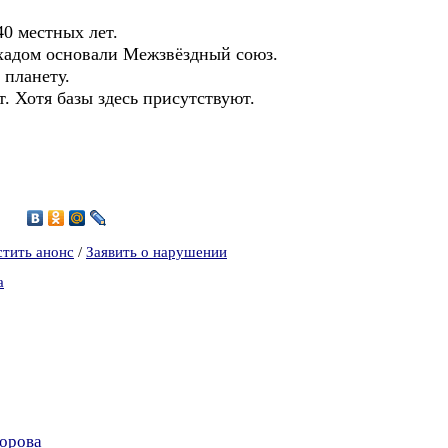
0 местных лет.
урхадом основали Межзвёздный союз.
 планету.
т. Хотя базы здесь присутствуют.
1
стить анонс
/
Заявить о нарушении
а
зорова