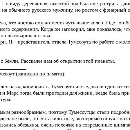
. По виду деревянная, высотой она была метра три, а дли
 на обычного русского мужчину, но ростом с фонарный с
дела, что достаю ему до места чуть выше колен. Одет он 
ого содержания. Когда он заговорил, мне показалось, чт
нно выговаривал слова:
ри. Я – представитель отдела Тумесоута по работе с мол
а с Земли. Расскажи нам об открытии этой планеты.
__________
месоут (записано по памяти).
 лет назад космонавты Тумесоута исследовали один из с
 и Марс тогда были пригодны для жизни, везде была при
тура.
мым разнообразным, поэтому Тумесоутцы стали подробно
здесь не было, но есть животные, экспериментируя с ко
азались обезьяны, очень похожие на современных шимпа