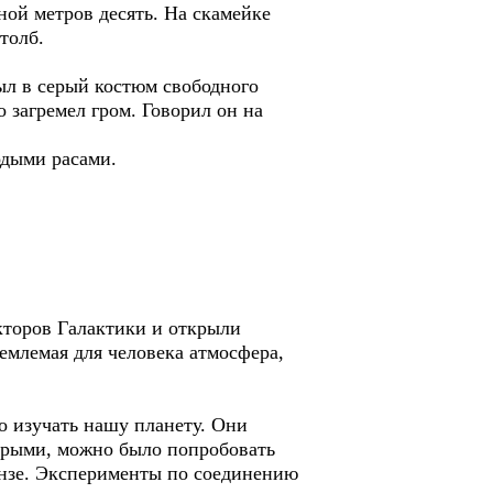
ной метров десять. На скамейке
толб.
был в серый костюм свободного
о загремел гром. Говорил он на
одыми расами.
екторов Галактики и открыли
емлемая для человека атмосфера,
 изучать нашу планету. Они
торыми, можно было попробовать
нзе. Эксперименты по соединению