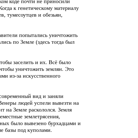
ском коде почти не приносили
Когда к генетическому материалу
в, тумесоутцев и обезьян,
тавители попытались уничтожить
лись по Земле (здесь тогда был
тобы заселить и их. Всё было
 чтобы уничтожить землян. Это
ми из-за искусственного
 современный вид и заняли
 Венеры людей успели вывезти на
т на Земле раскололся. Земля
семестные землетрясения,
тных было вывезено бурхадцами и
ые базы под куполами.