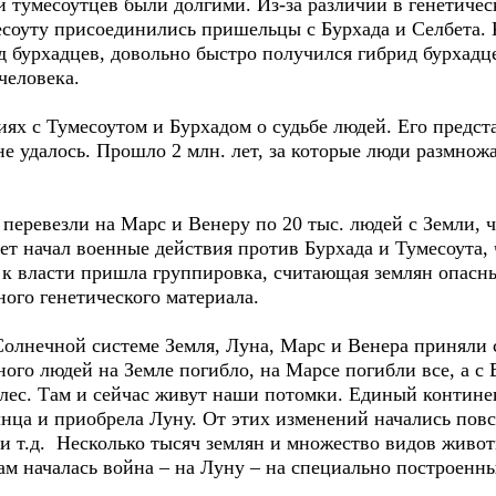
и тумесоутцев были долгими. Из-за различий в генетиче
умесоуту присоединились пришельцы с Бурхада и Селбета. 
д бурхадцев, довольно быстро получился гибрид бурхадце
человека.
иях с Тумесоутом и Бурхадом о судьбе людей. Его предс
е удалось. Прошло 2 млн. лет, за которые люди размножа
 перевезли на Марс и Венеру по 20 тыс. людей с Земли, ч
бет начал военные действия против Бурхада и Тумесоута,
 к власти пришла группировка, считающая землян опасны
ого генетического материала.
 Солнечной системе Земля, Луна, Марс и Венера приняли
Много людей на Земле погибло, на Марсе погибли все, а с
улес. Там и сейчас живут наши потомки. Единый континен
лнца и приобрела Луну. От этих изменений начались пов
 и т.д. Несколько тысяч землян и множество видов живо
там началась война – на Луну – на специально построенн