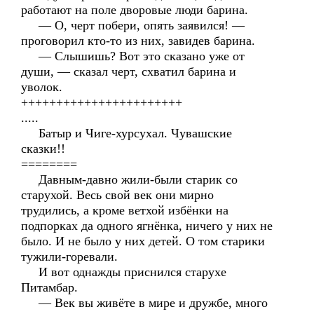
работают на поле дворовые люди барина.
— О, черт побери, опять заявился! —
проговорил кто-то из них, завидев барина.
— Слышишь? Вот это сказано уже от
души, — сказал черт, схватил барина и
уволок.
+++++++++++++++++++++++
.....
Батыр и Чиге-хурсухал. Чувашские
сказки!!
========
Давным-давно жили-были старик со
старухой. Весь свой век они мирно
трудились, а кроме ветхой избёнки на
подпорках да одного ягнёнка, ничего у них не
было. И не было у них детей. О том старики
тужили-горевали.
И вот однажды приснился старухе
Питамбар.
— Век вы живёте в мире и дружбе, много