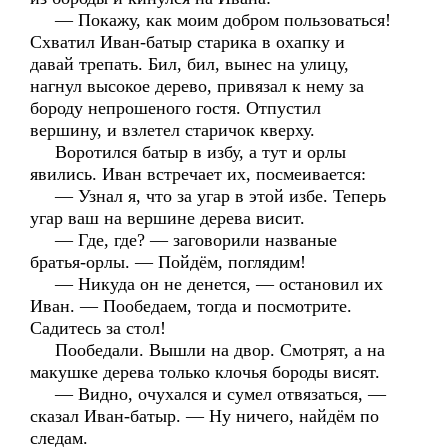
— Покажу, как моим добром пользоваться!
Схватил Иван-батыр старика в охапку и
давай трепать. Бил, бил, вынес на улицу,
нагнул высокое дерево, привязал к нему за
бороду непрошеного гостя. Отпустил
вершину, и взлетел старичок кверху.
Воротился батыр в избу, а тут и орлы
явились. Иван встречает их, посмеивается:
— Узнал я, что за угар в этой избе. Теперь
угар ваш на вершине дерева висит.
— Где, где? — заговорили названые
братья-орлы. — Пойдём, поглядим!
— Никуда он не денется, — остановил их
Иван. — Пообедаем, тогда и посмотрите.
Садитесь за стол!
Пообедали. Вышли на двор. Смотрят, а на
макушке дерева только клочья бороды висят.
— Видно, очухался и сумел отвязаться, —
сказал Иван-батыр. — Ну ничего, найдём по
следам.