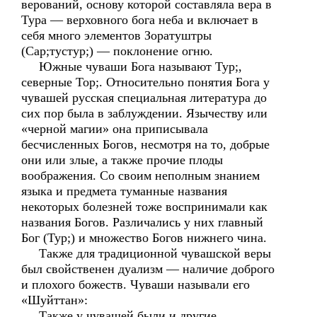
верований, основу которой составляла вера в
Тура — верховного бога неба и включает в
себя много элементов Зоратуштры
(Сар;тустур;) — поклонение огню.
Южные чуваши Бога называют Тур;,
северные Тор;. Относительно понятия Бога у
чувашей русская специальная литература до
сих пор была в заблуждении. Язычеству или
«черной магии» она приписывала
бесчисленных Богов, несмотря на то, добрые
они или злые, а также прочие плоды
воображения. Со своим неполным знанием
языка и предмета туманные названия
некоторых болезней тоже воспринимали как
названия Богов. Различались у них главный
Бог (Тур;) и множество Богов нижнего чина.
Также для традиционной чувашской веры
был свойственен дуализм — наличие доброго
и плохого божеств. Чуваши называли его
«Шуйттан»:
Также у чувашей были и другие