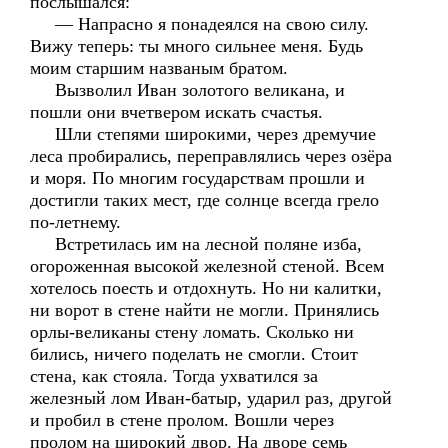
послышался:
— Напрасно я понадеялся на свою силу.
Вижу теперь: ты много сильнее меня. Будь
моим старшим названым братом.
Вызволил Иван золотого великана, и
пошли они вчетвером искать счастья.
Шли степями широкими, через дремучие
леса пробирались, переправлялись через озёра
и моря. По многим государствам прошли и
достигли таких мест, где солнце всегда грело
по-летнему.
Встретилась им на лесной поляне изба,
огороженная высокой железной стеной. Всем
хотелось поесть и отдохнуть. Но ни калитки,
ни ворот в стене найти не могли. Принялись
орлы-великаны стену ломать. Сколько ни
бились, ничего поделать не смогли. Стоит
стена, как стояла. Тогда ухватился за
железный лом Иван-батыр, ударил раз, другой
и пробил в стене пролом. Вошли через
пролом на широкий двор. На дворе семь