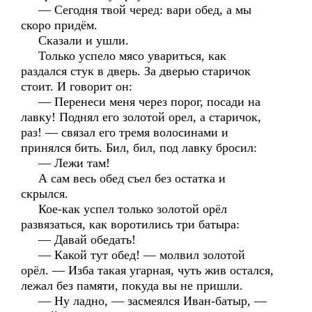
— Сегодня твой черед: вари обед, а мы
скоро придём.
Сказали и ушли.
Только успело мясо увариться, как
раздался стук в дверь. За дверью старичок
стоит. И говорит он:
— Перенеси меня через порог, посади на
лавку! Поднял его золотой орел, а старичок,
раз! — связал его тремя волосинами и
принялся бить. Бил, бил, под лавку бросил:
— Лежи там!
А сам весь обед съел без остатка и
скрылся.
Кое-как успел только золотой орёл
развязаться, как воротились три батыра:
— Давай обедать!
— Какой тут обед! — молвил золотой
орёл. — Изба такая угарная, чуть жив остался,
лежал без памяти, покуда вы не пришли.
— Ну ладно, — засмеялся Иван-батыр, —