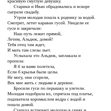
красивую смуглую девушку.
Старики и Иван обрадовались и вскоре
сыграли свадьбу.
Утром молодая пошла к роднику за водой.
Смотрит, летит караван гусей. Увидели ее
гуси и закричали:
Наш путь лежит прямой,
Летим, Альдюк, домой!
Тебя отец там ждет,
И мать там слезы льет.
Услыхала это Альдюк, заплакала и
пропела:
Я б за вами полетела,
Если б крылья были целы.
Не могу, они сгорели,
Век мне жить с людьми в деревне.
Бросили гуси по перышку и улетели.
Молодая подобрала их, спрятала под платье,
подхватила коромыслом ведра с водой и
пошла домой.
Старуха встречает молодую в сенях и