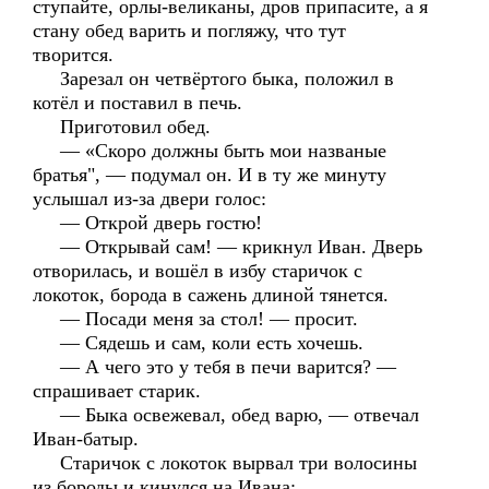
ступайте, орлы-великаны, дров припасите, а я
стану обед варить и погляжу, что тут
творится.
Зарезал он четвёртого быка, положил в
котёл и поставил в печь.
Приготовил обед.
— «Скоро должны быть мои названые
братья", — подумал он. И в ту же минуту
услышал из-за двери голос:
— Открой дверь гостю!
— Открывай сам! — крикнул Иван. Дверь
отворилась, и вошёл в избу старичок с
локоток, борода в сажень длиной тянется.
— Посади меня за стол! — просит.
— Сядешь и сам, коли есть хочешь.
— А чего это у тебя в печи варится? —
спрашивает старик.
— Быка освежевал, обед варю, — отвечал
Иван-батыр.
Старичок с локоток вырвал три волосины
из бороды и кинулся на Ивана: