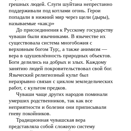
грешных людей. Слуги шуйтана непрестанно
поддерживали под котлами огонь. Герои
попадали в нижний мир через щели (дыры),
называемые «как;р»
До присоединения к Русскому государству
чуваши были язычниками. В язычестве их
существовала система многобожия с
верховным богом Тур;, а также анимизм —
вера в одушевлённость природных объектов.
Боги делились на добрых и злых. Каждому
занятию людей покровительствовал свой бог.
Языческий религиозный культ был
неразрывно связан с циклом земледельческих
работ, с культом предков.
Чуваши чаще других народов поминали
умерших родственников, так как все
неприятности и болезни они приписывали
гневу покойников.
Традиционная чувашская вера
представляла собой сложную систему