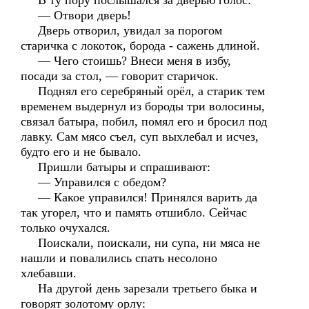
В ту пору послышался за дверью голос:
— Отвори дверь!
Дверь отворил, увидал за порогом
старичка с локоток, борода - сажень длиной.
— Чего стоишь? Внеси меня в избу,
посади за стол, — говорит старичок.
Поднял его серебряный орёл, а старик тем
временем выдернул из бороды три волосины,
связал батыра, побил, помял его и бросил под
лавку. Сам мясо съел, суп выхлебал и исчез,
будто его и не бывало.
Пришли батыры и спрашивают:
— Управился с обедом?
— Какое управился! Принялся варить да
так угорел, что и память отшибло. Сейчас
только очухался.
Поискали, поискали, ни супа, ни мяса не
нашли и повалились спать несолоно
хлебавши.
На другой день зарезали третьего быка и
говорят золотому орлу: