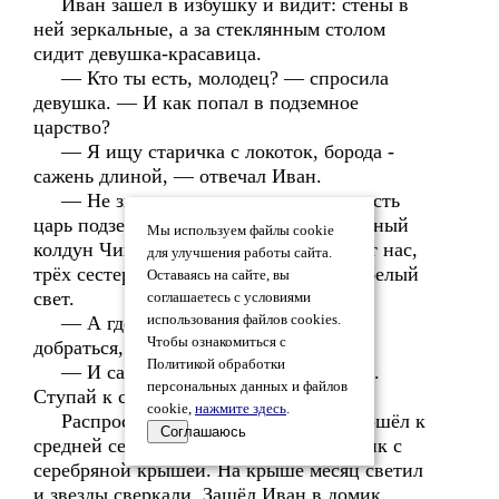
Иван зашёл в избушку и видит: стены в
ней зеркальные, а за стеклянным столом
сидит девушка-красавица.
— Кто ты есть, молодец? — спросила
девушка. — И как попал в подземное
царство?
— Я ищу старичка с локоток, борода -
сажень длиной, — отвечал Иван.
— Не знаешь ты, видно, что это и есть
царь подземного царства, злой и страшный
Мы используем файлы cookie
колдун Чигехурсухал. Он давно держит нас,
для улучшения работы сайта.
трёх сестер, в плену, не выпускает на белый
Оставаясь на сайте, вы
свет.
соглашаетесь с условиями
— А где же он сейчас? Как к нему
использования файлов cookies.
Чтобы ознакомиться с
добраться, скажи мне, красавица.
Политикой обработки
— И сама не знаю, где он находится.
персональных данных и файлов
Ступай к сестре, может, она укажет.
cookie,
нажмите здесь
.
Распростился Иван с девушкой и пошёл к
Соглашаюсь
средней сестре. Издали он увидал домик с
серебряной крышей. На крыше месяц светил
и звезды сверкали. Зашёл Иван в домик,