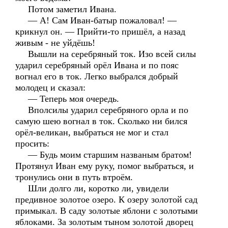
Потом заметил Ивана.
— А! Сам Иван-батыр пожаловал! —
крикнул он. — Прийти-то пришёл, а назад
живым - не уйдёшь!
Вышли на серебряный ток. Изо всей силы
ударил серебряный орёл Ивана и по пояс
вогнал его в ток. Легко выбрался добрый
молодец и сказал:
— Теперь моя очередь.
Вполсилы ударил серебряного орла и по
самую шею вогнал в ток. Сколько ни бился
орёл-великан, выбраться не мог и стал
просить:
— Будь моим старшим названым братом!
Протянул Иван ему руку, помог выбраться, и
тронулись они в путь втроём.
Шли долго ли, коротко ли, увидели
предивное золотое озеро. К озеру золотой сад
примыкал. В саду золотые яблони с золотыми
яблоками. За золотым тыном золотой дворец