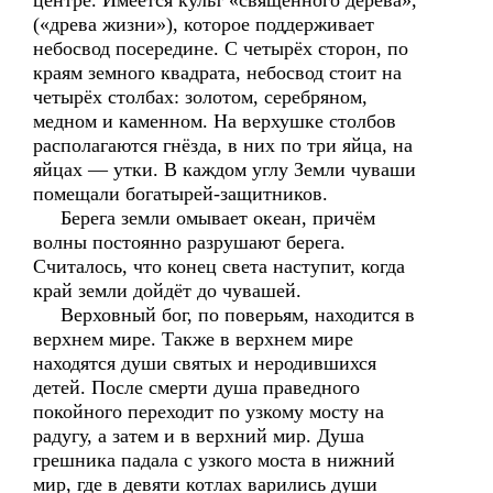
центре. Имеется культ «священного дерева»,
(«древа жизни»), которое поддерживает
небосвод посередине. С четырёх сторон, по
краям земного квадрата, небосвод стоит на
четырёх столбах: золотом, серебряном,
медном и каменном. На верхушке столбов
располагаются гнёзда, в них по три яйца, на
яйцах — утки. В каждом углу Земли чуваши
помещали богатырей-защитников.
Берега земли омывает океан, причём
волны постоянно разрушают берега.
Считалось, что конец света наступит, когда
край земли дойдёт до чувашей.
Верховный бог, по поверьям, находится в
верхнем мире. Также в верхнем мире
находятся души святых и неродившихся
детей. После смерти душа праведного
покойного переходит по узкому мосту на
радугу, а затем и в верхний мир. Душа
грешника падала с узкого моста в нижний
мир, где в девяти котлах варились души