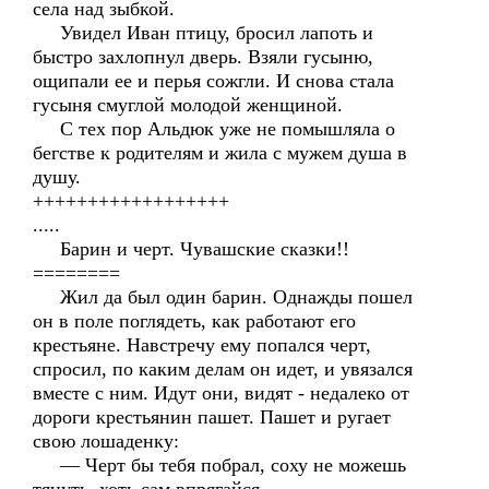
села над зыбкой.
Увидел Иван птицу, бросил лапоть и
быстро захлопнул дверь. Взяли гусыню,
ощипали ее и перья сожгли. И снова стала
гусыня смуглой молодой женщиной.
С тех пор Альдюк уже не помышляла о
бегстве к родителям и жила с мужем душа в
душу.
++++++++++++++++++
.....
Барин и черт. Чувашские сказки!!
========
Жил да был один барин. Однажды пошел
он в поле поглядеть, как работают его
крестьяне. Навстречу ему попался черт,
спросил, по каким делам он идет, и увязался
вместе с ним. Идут они, видят - недалеко от
дороги крестьянин пашет. Пашет и ругает
свою лошаденку:
— Черт бы тебя побрал, соху не можешь