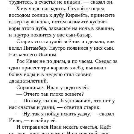
трудитесь, а счастья не видали, — сказал он.
— Хочу я вас наградить. Ступайте перед
восходом солнца к дубу Киремёть, принесите
в жертву ягнёнка, потом возьмите кусочек
коры этого дуба, заквасьте на ночь в квашне,
и наутро появится у вас сын-батыр.
Старик со старухой всё так и сделали, как
велел Питамбар. Наутро появился у них сын.
Назвали его Иваном.
Рос Иван не по дням, а по часам. Съедал за
один присест три каравая хлеба, выпивал
бочку воды и в неделю стал словно
двадцатилетний.
Спрашивает Иван у родителей:
— Отчего так плохо живёте?
— Потому, сынок, бедно живём, что нет у
нас счастья и удачи, — ответил старик.
— Ну, так я пойду искать удачу, — сказал
Иван, — и найду её.
И отправился Иван искать счастья. Идёт
он день, идёт два и три. И на седьмой день