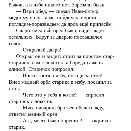
быков, а в избе никого нет. Зарезали быка.
— Вари обед, — сказал Иван-батыр
медному орлу - а мы пойдём за ворота,
поглядим-поразведаем да дров ещё припасём.
Сварил медный орёл быка, сидит ждёт
остальных. Вдруг за дверью послышался
голос:
— Открывай дверь!
Открыл он и видит: стоит за порогом стар-
старичок, сам с локоток, а борода-сажень
длиной. Старичок попросил:
— Внеси гостя в избу, посади за стол!
Внёс медный орёл старика в избу, посадил за
стол.
— Чего это у тебя в котле? — спросил
старичок с локоток.
— Мяса наварил, братьев обедать жду, —
ответил медный орёл.
— А-а, моего быка порешил! — закричал
старик.