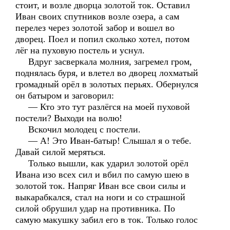
стоит, и возле дворца золотой ток. Оставил
Иван своих спутников возле озера, а сам
перелез через золотой забор и вошел во
дворец. Поел и попил сколько хотел, потом
лёг на пуховую постель и уснул.
Вдруг засверкала молния, загремел гром,
поднялась буря, и влетел во дворец лохматый
громадный орёл в золотых перьях. Обернулся
он батыром и заговорил:
— Кто это тут разлёгся на моей пуховой
постели? Выходи на волю!
Вскочил молодец с постели.
— А! Это Иван-батыр! Слышал я о тебе.
Давай силой меряться.
Только вышли, как ударил золотой орёл
Ивана изо всех сил и вбил по самую шею в
золотой ток. Напряг Иван все свои силы и
выкарабкался, стал на ноги и со страшной
силой обрушил удар на противника. По
самую макушку забил его в ток. Только голос