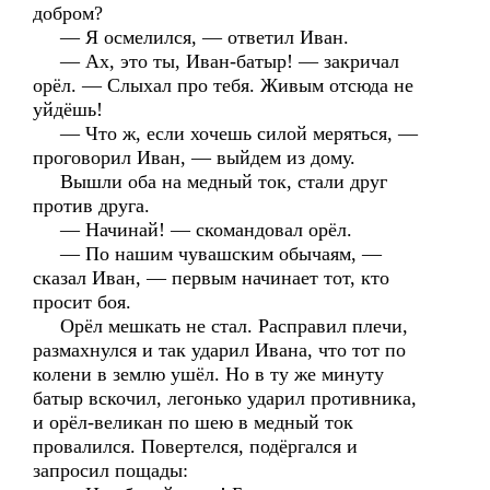
добром?
— Я осмелился, — ответил Иван.
— Ах, это ты, Иван-батыр! — закричал
орёл. — Слыхал про тебя. Живым отсюда не
уйдёшь!
— Что ж, если хочешь силой меряться, —
проговорил Иван, — выйдем из дому.
Вышли оба на медный ток, стали друг
против друга.
— Начинай! — скомандовал орёл.
— По нашим чувашским обычаям, —
сказал Иван, — первым начинает тот, кто
просит боя.
Орёл мешкать не стал. Расправил плечи,
размахнулся и так ударил Ивана, что тот по
колени в землю ушёл. Но в ту же минуту
батыр вскочил, легонько ударил противника,
и орёл-великан по шею в медный ток
провалился. Повертелся, подёргался и
запросил пощады: