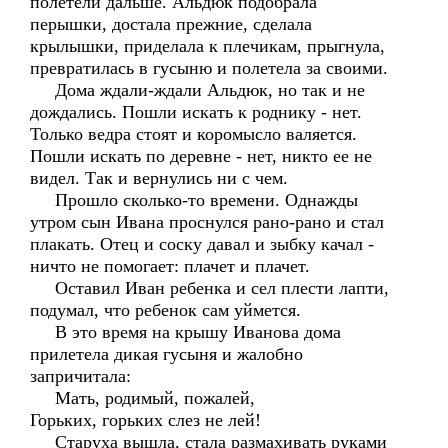
полетели дальше. Альдюк подобрала
перышки, достала прежние, сделала
крылышки, приделала к плечикам, прыгнула,
превратилась в гусыню и полетела за своими.
Дома ждали-ждали Альдюк, но так и не
дождались. Пошли искать к роднику - нет.
Только ведра стоят и коромысло валяется.
Пошли искать по деревне - нет, никто ее не
видел. Так и вернулись ни с чем.
Прошло сколько-то времени. Однажды
утром сын Ивана проснулся рано-рано и стал
плакать. Отец и соску давал и зыбку качал -
ничто не помогает: плачет и плачет.
Оставил Иван ребенка и сел плести лапти,
подумал, что ребенок сам уймется.
В это время на крышу Иванова дома
прилетела дикая гусыня и жалобно
запричитала:
Мать, родимый, пожалей,
Горьких, горьких слез не лей!
Старуха вышла, стала размахивать руками