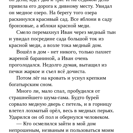
привела его дорога к дивному месту. Увидал
он медное озеро. На берегу того озера
раскинулся красивый сад. Все яблони в саду
бронзовые, а яблоки красной меди.
Смело перемахнул Иван через медный тын
и увидал посредине сада большой ток из
красной меди, а возле тока медный дом.
Вошёл в дом - нет никого, только пахнет
жареной бараниной, а Иван очень
проголодался. Недолго думая, вытащил из
печки жаркое и съел всё дочиста.
Потом лёг на кровать и уснул крепким
богатырским сном.
Много ли, мало спал, пробудился от
страшнейшего шума-гама. Будто бурей
сорвало медную дверь с петель, и в горницу
влетел лохматый орёл, весь в медных перьях.
Ударился он об пол и обернулся человеком.
— Кто осмелился зайти в мой дом
непрошеным, незваным и пользоваться моим