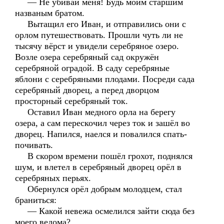
— Не убивай меня! Будь моим старшим
названым братом.
Вытащил его Иван, и отправились они с
орлом путешествовать. Прошли чуть ли не
тысячу вёрст и увидели серебряное озеро.
Возле озера серебряный сад окружён
серебряной оградой. В саду серебряные
яблони с серебряными плодами. Посреди сада
серебряный дворец, а перед дворцом
просторный серебряный ток.
Оставил Иван медного орла на берегу
озера, а сам перескочил через ток и зашёл во
дворец. Напился, наелся и повалился спать-
почивать.
В скором времени пошёл грохот, поднялся
шум, и влетел в серебряный дворец орёл в
серебряных перьях.
Обернулся орёл добрым молодцем, стал
браниться:
— Какой невежа осмелился зайти сюда без
моего ведома?