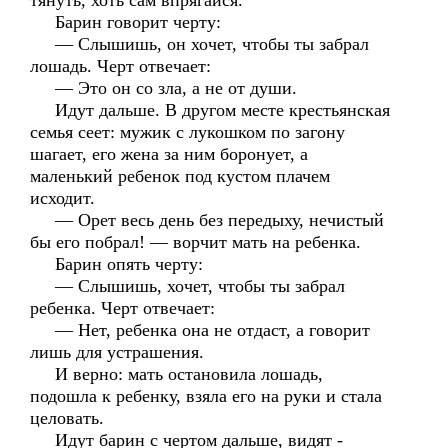
тянуть, хоть сам впрягайся.
Барин говорит черту:
— Слышишь, он хочет, чтобы ты забрал
лошадь. Черт отвечает:
— Это он со зла, а не от души.
Идут дальше. В другом месте крестьянская
семья сеет: мужик с лукошком по загону
шагает, его жена за ним боронует, а
маленький ребенок под кустом плачем
исходит.
— Орет весь день без передыху, нечистый
бы его побрал! — ворчит мать на ребенка.
Барин опять черту:
— Слышишь, хочет, чтобы ты забрал
ребенка. Черт отвечает:
— Нет, ребенка она не отдаст, а говорит
лишь для устрашения.
И верно: мать остановила лошадь,
подошла к ребенку, взяла его на руки и стала
целовать.
Идут барин с чертом дальше, видят -