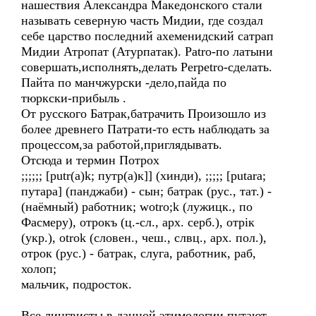
нашествия Александра Македонского стали
называть северную часть Мидии, где создал
себе царство последний ахеменидский сатрап
Мидии Атропат (Атурпатак). Patro-по латыни
совершать,исполнять,делать Perpetro-сделать.
Пайта по манчжурски -дело,пайда по
тюркски-прибыль .
От русского Батрак,батрачить Произошло из
более древнего Патрати-то есть наблюдать за
процессом,за работой,приглядывать.
Отсюда и термин Потрох
;;;;;; [putr(a)k; путр(а)к]] (хинди), ;;;;; [putara;
путара] (панджаби) - сын; батрак (рус., тат.) -
(наёмный) работник; wotro;k (лужицк., по
Фасмеру), отрокъ (ц.-сл., арх. серб.), отрiк
(укр.), otrok (словен., чеш., слвц., арх. пол.),
отрок (рус.) - батрак, слуга, работник, раб,
холоп;
мальчик, подросток.
Все лингвисты в данной этимологии путают