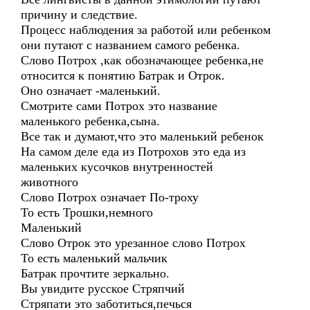
причину и следствие.
Процесс наблюдения за работой или ребенком
они путают с названием самого ребенка.
Слово Потрох ,как обозначающее ребенка,не
относится к понятию Батрак и Отрок.
Оно означает -маленький.
Смотрите сами Потрох это название
маленького ребенка,сына.
Все так и думают,что это маленький ребенок
На самом деле еда из Потрохов это еда из
маленьких кусочков внутренностей
животного
Слово Потрох означает По-троху
То есть Трошки,немного
Маленький
Слово Отрок это урезанное слово Потрох
То есть маленький мальчик
Батрак прочтите зеркально.
Вы увидите русское Стряпчий
Стряпати это заботиться,печься