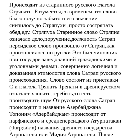
Происходит из старинного русского глагола
Стряпать. Разумеется,со временем это слово
благополучно забыто и его значение
снизилось до Стряпухи ,просто состряпать
обед,еду. Стряпуха Старинное слово Стряпня
означало дело,поручение,должность Сатрап
персидское слово произошло от Сьтряп,как
произносилось по русски Это был чиновник
при государе,заведовавший гражданскими и
уголовными делами. совершенно логичная и
доказанная этимология слова Сатрап русского
происхождения. Слово состоит из приставки
С и глагола Тряпать Трепати в древнерусском
означает хлопать,теребить,то есть
производить шум От русского слова Сатрап
происходит и название Азербайджана
Топоним «Азербайджан» происходит от
парфянского и среднеперсидкого Атурпатакан
(;turp;tak;n) названия древнего государства
Атропатена или Мидия Атропатена. После