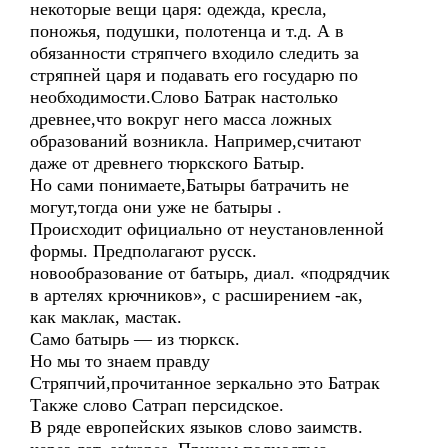
некоторые вещи царя: одежда, кресла,
поножья, подушки, полотенца и т.д. А в
обязанности стряпчего входило следить за
стряпней царя и подавать его государю по
необходимости.Слово Батрак настолько
древнее,что вокруг него масса ложных
образований возникла. Например,считают
даже от древнего тюркского Батыр.
Но сами понимаете,Батыры батрачить не
могут,тогда они уже не батыры .
Происходит официально от неустановленной
формы. Предполагают русск.
новообразование от батырь, диал. «подрядчик
в артелях крючников», с расширением -ак,
как маклак, мастак.
Само батырь — из тюркск.
Но мы то знаем правду
Стряпчий,прочитанное зеркально это Батрак
Также слово Сатрап персидское.
В ряде европейских языков слово заимств.