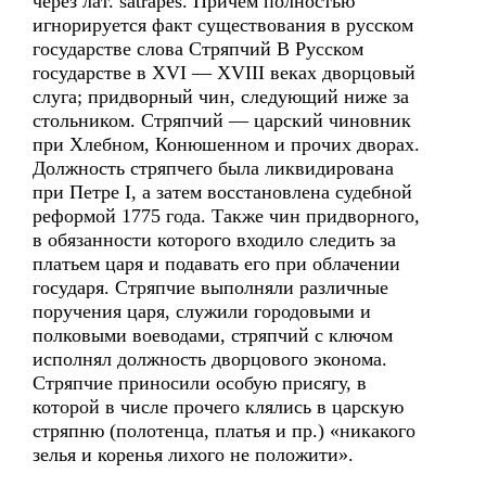
через лат. satrapes. Причем полностью
игнорируется факт существования в русском
государстве слова Стряпчий В Русском
государстве в XVI — XVIII веках дворцовый
слуга; придворный чин, следующий ниже за
стольником. Стряпчий — царский чиновник
при Хлебном, Конюшенном и прочих дворах.
Должность стряпчего была ликвидирована
при Петре I, а затем восстановлена судебной
реформой 1775 года. Также чин придворного,
в обязанности которого входило следить за
платьем царя и подавать его при облачении
государя. Стряпчие выполняли различные
поручения царя, служили городовыми и
полковыми воеводами, стряпчий с ключом
исполнял должность дворцового эконома.
Стряпчие приносили особую присягу, в
которой в числе прочего клялись в царскую
стряпню (полотенца, платья и пр.) «никакого
зелья и коренья лихого не положити».