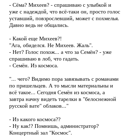
- Сёма? Михеев? - спрашиваю с улыбкой и
уже с надеждой, что всё-таки он, просто голос
уставший, повзрослевший, может с похмелья.
Давно ведь не общались.
- Какой еще Михеев?!
"Ага, обиделся. Не Михеев. Жаль".
- Нет? Голос похож... а что за Семён? - уже
спрашиваю в лоб, что гадать.
- Семён. Из космоса.
"... чего? Видимо пора завязывать с романами
по пришельцев. А то мысли материальны и
всё такое... Сегодня Семён из космоса, а
завтра начну видеть тарелки в "белоснежной
русской вате" облаков..."
- Из какого космоса??
- Ну как!? Помнишь, администратор?
Концертный зал "Космос".