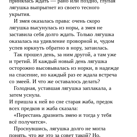
принялась ждать — рано или поздно, глупая
лягушка выпрыгнет из своего тесного
укрытия.
И змея оказалась права: очень скоро
лягушка высунулась из норы, а змея не
заставила себя долго ждать. Только лягушка
оказалась на удивление проворной и, чудом
успев юркнуть обратно в нору, затаилась.
Так прошел день, за ним другой, а там уже
и третий. И каждый новый день лягушка
осторожно высовывалась из норки, в надежде
на спасение, но каждый раз ее ждала встреча
со змеей. И что же оставалось делать?
Голодная, уставшая лягушка заплакала, а
затем уснула.
И пришла к ней во сне старая жаба, предок
всех предков и жаба сказала:
«Перестань дразнить змею и тогда у тебя
всё получится».
Проснувшись, лягушка долго не могла
понять, что же это за совет такой? Но,