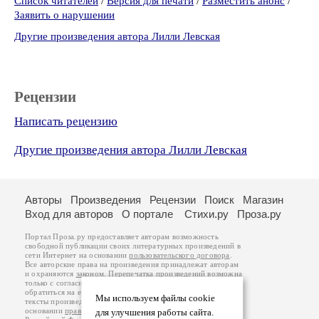
Список читателей
/
Версия для печати
/
Разместить анонс
/
Заявить о нарушении
Другие произведения автора Лилли Левская
Рецензии
Написать рецензию
Другие произведения автора Лилли Левская
Авторы
Произведения
Рецензии
Поиск
Магазин
Вход для авторов
О портале
Стихи.ру
Проза.ру
Портал Проза.ру предоставляет авторам возможность
свободной публикации своих литературных произведений в
сети Интернет на основании
пользовательского договора
.
Все авторские права на произведения принадлежат авторам
и охраняются
законом
. Перепечатка произведений возможна
только с согласия его автора, к которому вы можете
обратиться на его авторской странице. Ответственность за
Мы используем файлы cookie
тексты произведений авторы несут самостоятельно на
основании
правил публикации
и
законодательства
для улучшения работы сайта.