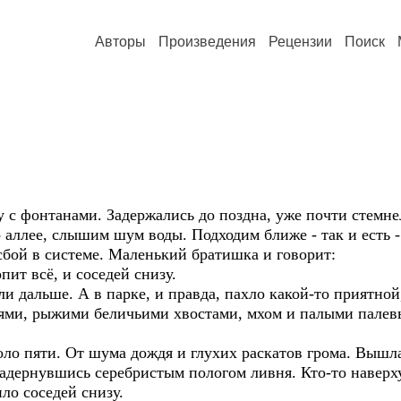
Авторы
Произведения
Рецензии
Поиск
у с фонтанами. Задержались до поздна, уже почти стемн
о аллее, слышим шум воды. Подходим ближе - так и есть
сбой в системе. Маленький братишка и говорит:
опит всё, и соседей снизу.
и дальше. А в парке, и правда, пахло какой-то приятно
ями, рыжими беличьими хвостами, мхом и палыми палев
ло пяти. От шума дождя и глухих раскатов грома. Вышла
 задернувшись серебристым пологом ливня. Кто-то навер
ило соседей снизу.