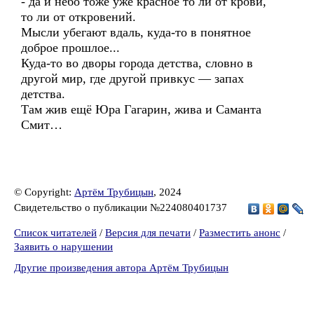
- да и небо тоже уже красное то ли от крови,
то ли от откровений.
Мысли убегают вдаль, куда-то в понятное
доброе прошлое...
Куда-то во дворы города детства, словно в
другой мир, где другой привкус — запах
детства.
Там жив ещё Юра Гагарин, жива и Саманта
Смит…
© Copyright:
Артём Трубицын
, 2024
Свидетельство о публикации №224080401737
Список читателей
/
Версия для печати
/
Разместить анонс
/
Заявить о нарушении
Другие произведения автора Артём Трубицын