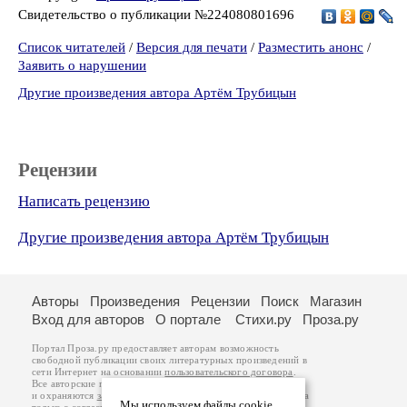
Свидетельство о публикации №224080801696
Список читателей
/
Версия для печати
/
Разместить анонс
/
Заявить о нарушении
Другие произведения автора Артём Трубицын
Рецензии
Написать рецензию
Другие произведения автора Артём Трубицын
Авторы
Произведения
Рецензии
Поиск
Магазин
Вход для авторов
О портале
Стихи.ру
Проза.ру
Портал Проза.ру предоставляет авторам возможность
свободной публикации своих литературных произведений в
сети Интернет на основании
пользовательского договора
.
Все авторские права на произведения принадлежат авторам
и охраняются
законом
. Перепечатка произведений возможна
Мы используем файлы cookie