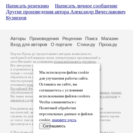
Написать рецензию
Написать личное сообщение
Другие произведения автора Александр Вячеславович
Кузнецов
Авторы
Произведения
Рецензии
Поиск
Магазин
Вход для авторов
О портале
Стихи.ру
Проза.ру
Портал Проза.ру предоставляет авторам возможность
свободной публикации своих литературных произведений в
сети Интернет на основании
пользовательского договора
.
Все авторские права на произведения принадлежат авторам
и охраняются
законом
. Перепечатка произведений возможна
Мы используем файлы cookie
только с согласия его автора, к которому вы можете
обратиться на его авторской странице. Ответственность за
для улучшения работы сайта.
тексты произведений авторы несут самостоятельно на
Оставаясь на сайте, вы
основании
правил публикации
и
законодательства
Российской Федерации
. Данные пользователей
соглашаетесь с условиями
обрабатываются на основании
Политики обработки персональных данных
.
использования файлов cookies.
Вы также можете посмотреть более подробную
информацию о портале
и
связаться с администрацией
.
Чтобы ознакомиться с
Политикой обработки
Ежедневная аудитория портала Проза.ру – порядка 100 тысяч
посетителей, которые в общей сумме просматривают более полумиллиона
персональных данных и файлов
страниц по данным счетчика посещаемости, который расположен справа
cookie,
нажмите здесь
.
от этого текста. В каждой графе указано по две цифры: количество
просмотров и количество посетителей.
Соглашаюсь
© Все права принадлежат авторам, 2000-2026. Портал работает под