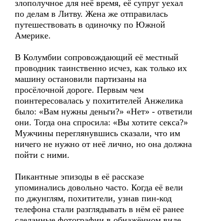
злополучное для неё время, её супруг уехал
по делам в Литву. Жена же отправилась
путешествовать в одиночку по Южной
Америке.
В Колумбии сопровождающий её местный
проводник таинственно исчез, как только их
машину остановили партизаны на
просёлочной дороге. Первым чем
поинтересовалась у похитителей Анжелика
было: «Вам нужны деньги?» «Нет» - ответили
они. Тогда она спросила: «Вы хотите секса?»
Мужчины переглянувшись сказали, что им
ничего не нужно от неё лично, но она должна
пойти с ними.
Пикантные эпизоды в её рассказе
упоминались довольно часто. Когда её вели
по джунглям, похитители, узнав пин-код
телефона стали разглядывать в нём её ранее
сделанные фотографии в обнажённом виде.