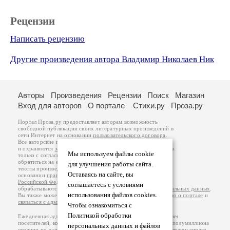
Рецензии
Написать рецензию
Другие произведения автора Владимир Николаев Ник
Авторы
Произведения
Рецензии
Поиск
Магазин
Вход для авторов
О портале
Стихи.ру
Проза.ру
Портал Проза.ру предоставляет авторам возможность
свободной публикации своих литературных произведений в
сети Интернет на основании
пользовательского договора
.
Все авторские права на произведения принадлежат авторам
и охраняются
законом
. Перепечатка произведений возможна
Мы используем файлы cookie
только с согласия его автора, к которому вы можете
обратиться на его авторской странице. Ответственность за
для улучшения работы сайта.
тексты произведений авторы несут самостоятельно на
Оставаясь на сайте, вы
основании
правил публикации
и
законодательства
Российской Федерации
. Данные пользователей
соглашаетесь с условиями
обрабатываются на основании
Политики обработки персональных данных
.
использования файлов cookies.
Вы также можете посмотреть более подробную
информацию о портале
и
связаться с администрацией
.
Чтобы ознакомиться с
Политикой обработки
Ежедневная аудитория портала Проза.ру – порядка 100 тысяч
посетителей, которые в общей сумме просматривают более полумиллиона
персональных данных и файлов
страниц по данным счетчика посещаемости, который расположен справа