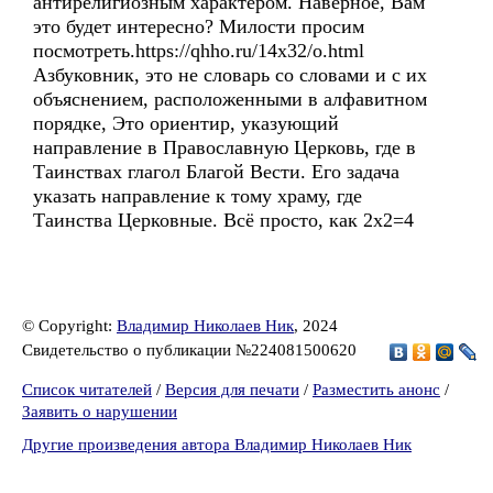
антирелигиозным характером. Наверное, Вам
это будет интересно? Милости просим
посмотреть.https://qhho.ru/14x32/o.html
Азбуковник, это не словарь со словами и с их
объяснением, расположенными в алфавитном
порядке, Это ориентир, указующий
направление в Православную Церковь, где в
Таинствах глагол Благой Вести. Его задача
указать направление к тому храму, где
Таинства Церковные. Всё просто, как 2х2=4
© Copyright:
Владимир Николаев Ник
, 2024
Свидетельство о публикации №224081500620
Список читателей
/
Версия для печати
/
Разместить анонс
/
Заявить о нарушении
Другие произведения автора Владимир Николаев Ник