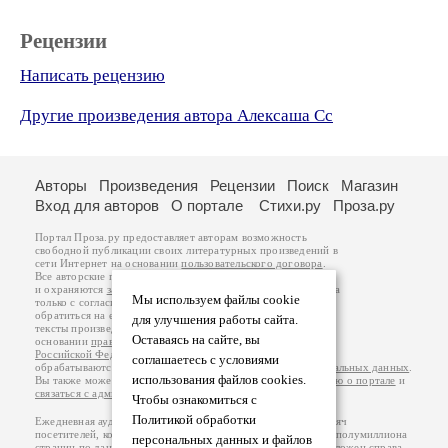
Рецензии
Написать рецензию
Другие произведения автора Алексаша Сс
Авторы
Произведения
Рецензии
Поиск
Магазин
Вход для авторов
О портале
Стихи.ру
Проза.ру
Портал Проза.ру предоставляет авторам возможность
свободной публикации своих литературных произведений в
сети Интернет на основании
пользовательского договора
.
Все авторские права на произведения принадлежат авторам
и охраняются
законом
. Перепечатка произведений возможна
Мы используем файлы cookie
только с согласия его автора, к которому вы можете
обратиться на его авторской странице. Ответственность за
для улучшения работы сайта.
тексты произведений авторы несут самостоятельно на
Оставаясь на сайте, вы
основании
правил публикации
и
законодательства
Российской Федерации
. Данные пользователей
соглашаетесь с условиями
обрабатываются на основании
Политики обработки персональных данных
.
использования файлов cookies.
Вы также можете посмотреть более подробную
информацию о портале
и
связаться с администрацией
.
Чтобы ознакомиться с
Политикой обработки
Ежедневная аудитория портала Проза.ру – порядка 100 тысяч
посетителей, которые в общей сумме просматривают более полумиллиона
персональных данных и файлов
страниц по данным счетчика посещаемости, который расположен справа