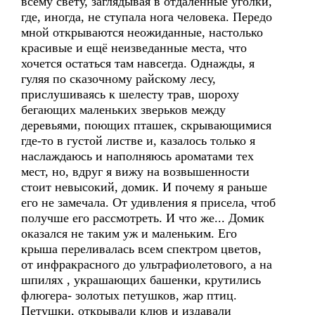
всему свету, заглядывая в отдаленные уголки,
где, иногда, не ступала нога человека. Передо
мной открываются неожиданные, настолько
красивые и ещё неизведанные места, что
хочется остаться там навсегда. Однажды, я
гуляя по сказочному райскому лесу,
прислушиваясь к шелесту трав, шороху
бегающих маленьких зверьков между
деревьями, поющих пташек, скрывающимися
где-то в густой листве и, казалось только я
наслаждаюсь и наполняюсь ароматами тех
мест, но, вдруг я вижу на возвышенности
стоит невысокий, домик. И почему я раньше
его не замечала. От удивления я присела, чтоб
получше его рассмотреть. И что же... Домик
оказался не таким уж и маленьким. Его
крыша переливалась всем спектром цветов,
от инфракрасного до ультрафиолетового, а на
шпилях , украшающих башенки, крутились
флюгера- золотых петушков, жар птиц.
Петушки, открывали клюв и издавали