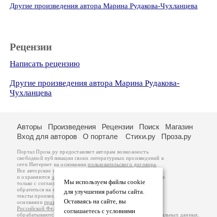
Другие произведения автора Марина Рудакова-Чухланцева
Рецензии
Написать рецензию
Другие произведения автора Марина Рудакова-
Чухланцева
Авторы
Произведения
Рецензии
Поиск
Магазин
Вход для авторов
О портале
Стихи.ру
Проза.ру
Портал Проза.ру предоставляет авторам возможность
свободной публикации своих литературных произведений в
сети Интернет на основании
пользовательского договора
.
Все авторские права на произведения принадлежат авторам
и охраняются
законом
. Перепечатка произведений возможна
Мы используем файлы cookie
только с согласия его автора, к которому вы можете
обратиться на его авторской странице. Ответственность за
для улучшения работы сайта.
тексты произведений авторы несут самостоятельно на
Оставаясь на сайте, вы
основании
правил публикации
и
законодательства
Российской Федерации
. Данные пользователей
соглашаетесь с условиями
обрабатываются на основании
Политики обработки персональных данных
.