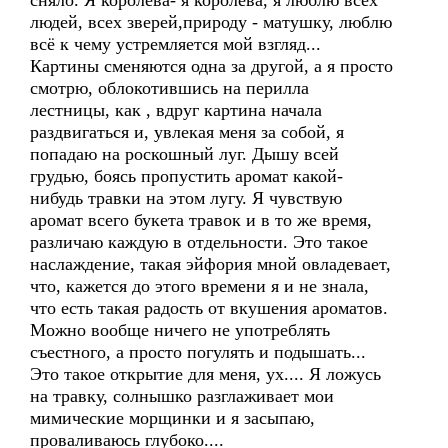
сняло. Я королева- я королева, я люблю всех
людей, всех зверей,природу - матушку, люблю
всё к чему устремляется мой взгляд...
Картины сменяются одна за другой, а я просто
смотрю, облокотившись на перилла
лестницы, как , вдруг картина начала
раздвигаться и, увлекая меня за собой, я
попадаю на роскошный луг. Дышу всей
грудью, боясь пропустить аромат какой-
нибудь травки на этом лугу. Я чувствую
аромат всего букета травок и в то же время,
различаю каждую в отдельности. Это такое
наслаждение, такая эйфория мной овладевает,
что, кажется до этого времени я и не знала,
что есть такая радость от вкушения ароматов.
Можно вообще ничего не употреблять
съестного, а просто погулять и подышать...
Это такое открытие для меня, ух.... Я ложусь
на травку, солнышко разглаживает мои
мимические морщинки и я засыпаю,
проваливаюсь глубоко....