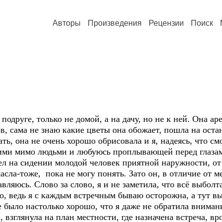
Авторы
Произведения
Рецензии
Поиск
подруге, только не домой, а на дачу, но не к ней. Она ар
в, сама не знаю какие цветы она обожает, пошла на остан
ать, она не очень хорошо обрисовала и я, надеясь, что см
щими мимо людьми и любуюсь проплывающей перед глаза
л на сидении молодой человек приятной наружности, от 
сла-тоже, пока не могу понять. Зато он, в отличие от ме
авляюсь. Слово за слово, я и не заметила, что всё выболт
о, ведь я с каждым встречным бываю осторожна, а тут вы
 было настолько хорошо, что я даже не обратила вниман
, взглянула на план местности, где назначена встреча, вр