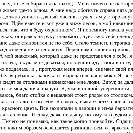
сосед тоже собирается на выход. Меня ничего не насторо
 живёт где-то рядом. А мне надо обогнуть справа пять д
я должна увидеть дачный массив, а уж я там у сторожа у
сед. Идём вместе и вот уже я вижу лесок, а мой навязчи
ься, так, что я буду охранником". Я понемногу начала усп
блуках, опираясь на руку знакомого, чувствую себя очень 
 мне даже становится не по себе. Стало темнеть и тропка ,
осед от меня не отцепляется. Перед нами, словно грибок,
 мой знакомый, который даже не представился о себе, я д
 плача, а куда мне деваться, послушно иду , нога в ногу, 
ко поддалась, и , пропуская меня вперед, снимает свой п
 белая рубашка, бабочка и очаровательная улыбка. Я, всё
 сидят за столиками незнакомые мне люди. Вдруг, за дал
то же моя давняя подруга. Я, уже в полной уверенности, 
ваюсь, благо стойка с вешалкой стоит рядом со столиком.
ак-то стало не по себе. Я сажусь, выключается свет и т
красного цвета. Все захлопали в ладоши и из-за бархат
редставление. Я сижу, даже не дышу, потому, что рядом у
й. Ничего не понимаю, как такое могло произойти. Сидящ
тно каким образом освещается разноцветьем, от ярко золо