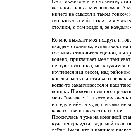
Они также одеты в смокинги, отли
же таких нашла моя знакомая. А м
ничего не смысля в таком тонком и
скользнул за мой столик и я увидел
столики, а там везде я, за кажды
Ко мне выходит моя подруга и гов
каждым столиком, вскакивают на н
гостиная становится сценой, а я 
колено, приглашает меня танцеват
не чувствую пола, мы кружимся в 
кружимся над лесом, над районом и
крылья растут и отливают зеркальн
когда-то заканчивается и наш тан
конца... Проходит немного времен
меня "наезжает", в котором очень
и я еду в нём, а куда, я и сама н
кажется начинаю засыпать стоя...
Проснулась я уже на конечной ста
куда теперь идти, ведь мой план 
слёзы. Видя, что я начинаю плакат