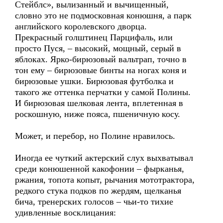
Стейблс», вылизанный и вычищенный,
словно это не подмосковная конюшня, а парк
английского королевского дворца.
Прекрасный голштинец Парцифаль, или
просто Пуся, – высокий, мощный, серый в
яблоках. Ярко-бирюзовый вальтрап, точно в
тон ему – бирюзовые бинты на ногах коня и
бирюзовые ушки. Бирюзовая футболка и
такого же оттенка перчатки у самой Полины.
И бирюзовая шелковая лента, вплетенная в
роскошную, ниже пояса, пшеничную косу.
Может, и перебор, но Полине нравилось.
Иногда ее чуткий актерский слух выхватывал
среди конюшенной какофонии – фырканья,
ржания, топота копыт, рычания мототрактора,
редкого стука подков по жердям, щелканья
бича, тренерских голосов – чьи-то тихие
удивленные восклицания: