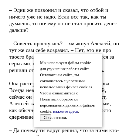
– Эдик же позвонил и сказал, что отбой и
ничего уже не надо. Если все так, как ты
думаешь, то почему он не стал просить денег
дальше?
– Совесть проснулась? – хмыкнул Алексей, но
тут же сам себе возразил. – Нет, это не про
твоего брата. Скорее, это те, кто охотится за
серьгами, побоялись перегнуть палку и
Мы используем файлы cookie
для улучшения работы сайта.
решили отступить. Или пока отступить.
Оставаясь на сайте, вы
соглашаетесь с условиями
Она растерянно посмотрела на Воронцова.
использования файлов cookies.
Всегда невозмутимый и рассудительный,
Чтобы ознакомиться с
сейчас он был сам на себя не похож. Нет,
Политикой обработки
Алексей казался таким же хладнокровным,
персональных данных и файлов
как обычно, но Тоня видела, что он просто
cookie,
нажмите здесь
.
сдерживает волнение.
Соглашаюсь
– Да почему ты вдруг решил, что за ними кто-