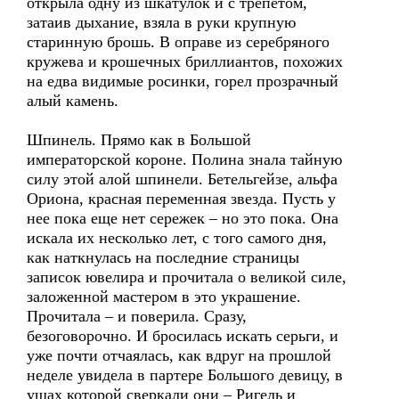
открыла одну из шкатулок и с трепетом,
затаив дыхание, взяла в руки крупную
старинную брошь. В оправе из серебряного
кружева и крошечных бриллиантов, похожих
на едва видимые росинки, горел прозрачный
алый камень.
Шпинель. Прямо как в Большой
императорской короне. Полина знала тайную
силу этой алой шпинели. Бетельгейзе, альфа
Ориона, красная переменная звезда. Пусть у
нее пока еще нет сережек – но это пока. Она
искала их несколько лет, с того самого дня,
как наткнулась на последние страницы
записок ювелира и прочитала о великой силе,
заложенной мастером в это украшение.
Прочитала – и поверила. Сразу,
безоговорочно. И бросилась искать серьги, и
уже почти отчаялась, как вдруг на прошлой
неделе увидела в партере Большого девицу, в
ушах которой сверкали они – Ригель и