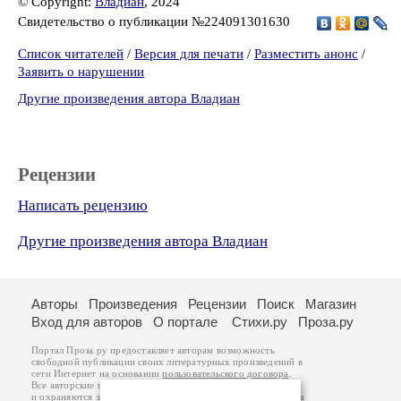
© Copyright:
Владиан
, 2024
Свидетельство о публикации №224091301630
Список читателей
/
Версия для печати
/
Разместить анонс
/
Заявить о нарушении
Другие произведения автора Владиан
Рецензии
Написать рецензию
Другие произведения автора Владиан
Авторы
Произведения
Рецензии
Поиск
Магазин
Вход для авторов
О портале
Стихи.ру
Проза.ру
Портал Проза.ру предоставляет авторам возможность
свободной публикации своих литературных произведений в
сети Интернет на основании
пользовательского договора
.
Все авторские права на произведения принадлежат авторам
и охраняются
законом
. Перепечатка произведений возможна