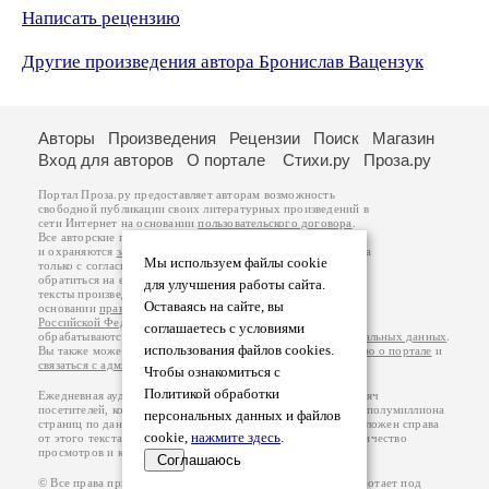
Написать рецензию
Другие произведения автора Бронислав Вацензук
Авторы
Произведения
Рецензии
Поиск
Магазин
Вход для авторов
О портале
Стихи.ру
Проза.ру
Портал Проза.ру предоставляет авторам возможность
свободной публикации своих литературных произведений в
сети Интернет на основании
пользовательского договора
.
Все авторские права на произведения принадлежат авторам
и охраняются
законом
. Перепечатка произведений возможна
Мы используем файлы cookie
только с согласия его автора, к которому вы можете
обратиться на его авторской странице. Ответственность за
для улучшения работы сайта.
тексты произведений авторы несут самостоятельно на
Оставаясь на сайте, вы
основании
правил публикации
и
законодательства
Российской Федерации
. Данные пользователей
соглашаетесь с условиями
обрабатываются на основании
Политики обработки персональных данных
.
использования файлов cookies.
Вы также можете посмотреть более подробную
информацию о портале
и
связаться с администрацией
.
Чтобы ознакомиться с
Политикой обработки
Ежедневная аудитория портала Проза.ру – порядка 100 тысяч
посетителей, которые в общей сумме просматривают более полумиллиона
персональных данных и файлов
страниц по данным счетчика посещаемости, который расположен справа
cookie,
нажмите здесь
.
от этого текста. В каждой графе указано по две цифры: количество
просмотров и количество посетителей.
Соглашаюсь
© Все права принадлежат авторам, 2000-2026. Портал работает под