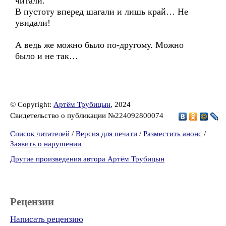
читали.
В пустоту вперед шагали и лишь край… Не
увидали!
А ведь же можно было по-другому. Можно
было и не так…
© Copyright:
Артём Трубицын
, 2024
Свидетельство о публикации №224092800074
Список читателей
/
Версия для печати
/
Разместить анонс
/
Заявить о нарушении
Другие произведения автора Артём Трубицын
Рецензии
Написать рецензию