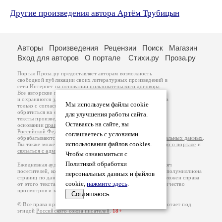
Другие произведения автора Артём Трубицын
Авторы
Произведения
Рецензии
Поиск
Магазин
Вход для авторов
О портале
Стихи.ру
Проза.ру
Портал Проза.ру предоставляет авторам возможность
свободной публикации своих литературных произведений в
сети Интернет на основании
пользовательского договора
.
Все авторские права на произведения принадлежат авторам
и охраняются
законом
. Перепечатка произведений возможна
Мы используем файлы cookie
только с согласия его автора, к которому вы можете
обратиться на его авторской странице. Ответственность за
для улучшения работы сайта.
тексты произведений авторы несут самостоятельно на
Оставаясь на сайте, вы
основании
правил публикации
и
законодательства
Российской Федерации
. Данные пользователей
соглашаетесь с условиями
обрабатываются на основании
Политики обработки персональных данных
.
использования файлов cookies.
Вы также можете посмотреть более подробную
информацию о портале
и
связаться с администрацией
.
Чтобы ознакомиться с
Политикой обработки
Ежедневная аудитория портала Проза.ру – порядка 100 тысяч
посетителей, которые в общей сумме просматривают более полумиллиона
персональных данных и файлов
страниц по данным счетчика посещаемости, который расположен справа
cookie,
нажмите здесь
.
от этого текста. В каждой графе указано по две цифры: количество
просмотров и количество посетителей.
Соглашаюсь
© Все права принадлежат авторам, 2000-2026. Портал работает под
эгидой
Российского союза писателей
.
18+