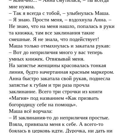
– Конечно... – Анна смутилась, – ты всегда
мне нужна.
– Так я всегда с тобой, – улыбнулась Маша.
– Я знаю. Прости меня, – вздохнула Анна. –
Не знаю, что на меня нашло, попалась в руки
та книжка, там все заклинания такие
смешные. Я не знала, что подействует!
Маша только отмахнулась и закатала рукав:
– Вот до неприличия много у вас теперь
умных книжек. Отвязывай меня.
На запястье женщины красовалась тонкая
линия, будто начертанная красным маркером.
Анна быстро закатала свой рукав, поднесла
запястье к губам и три раза прочла
заклинание. Всего три строчки из книги
«Магия» под названием «Как призвать
богородицу себе на помощь».
Маша всё ворчала:
– И заклинания-то до неприличия простые.
Взяла, привязала меня к себе. А всего-то
боялась в церковь идти. Дурочка, ни дать ни