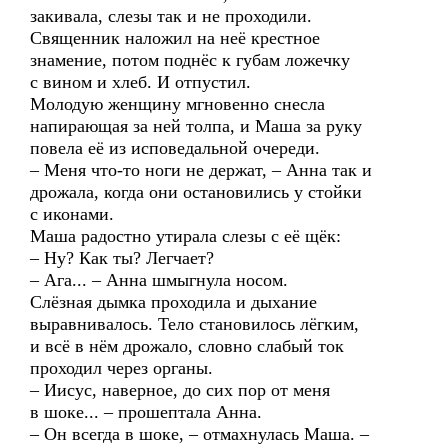
закивала, слезы так и не проходили.
Священник наложил на неё крестное
знамение, потом поднёс к губам ложечку
с вином и хлеб. И отпустил.
Молодую женщину мгновенно снесла
напирающая за ней толпа, и Маша за руку
повела её из исповедальной очереди.
– Меня что-то ноги не держат, – Анна так и
дрожала, когда они остановились у стойки
с иконами.
Маша радостно утирала слезы с её щёк:
– Ну? Как ты? Легчает?
– Ага... – Анна шмыгнула носом.
Слёзная дымка проходила и дыхание
выравнивалось. Тело становилось лёгким,
и всё в нём дрожало, словно слабый ток
проходил через органы.
– Иисус, наверное, до сих пор от меня
в шоке... – прошептала Анна.
– Он всегда в шоке, – отмахнулась Маша. –