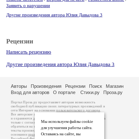
Заявить о нарушении
Другие произведения автора Юлия Давыдова 3
Рецензии
Написать рецензию
Другие произведения автора Юлия Давыдова 3
Авторы
Произведения
Рецензии
Поиск
Магазин
Вход для авторов
О портале
Стихи.ру
Проза.ру
Портал Проза.ру предоставляет авторам возможность
свободной публикации своих литературных произведений в
сети Интернет на основании
пользовательского договора
.
Все авторские права на произведения принадлежат авторам
и охраняются
законом
. Перепечатка произведений возможна
Мы используем файлы cookie
только с согласия его автора, к которому вы можете
обратиться на его авторской странице. Ответственность за
для улучшения работы сайта.
тексты произведений авторы несут самостоятельно на
Оставаясь на сайте, вы
основании
правил публикации
и
законодательства
Российской Федерации
. Данные пользователей