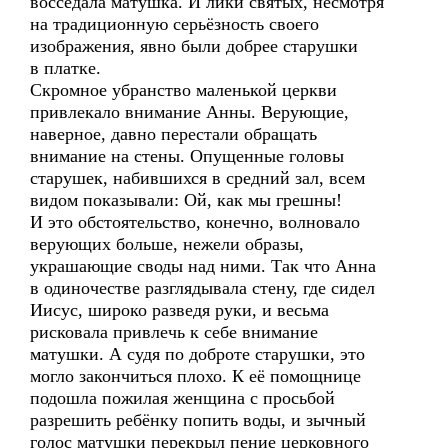
восседала матушка. И лики святых, несмотря
на традиционную серьёзность своего
изображения, явно были добрее старушки
в платке.
Скромное убранство маленькой церкви
привлекало внимание Анны. Верующие,
наверное, давно перестали обращать
внимание на стены. Опущенные головы
старушек, набившихся в средний зал, всем
видом показывали: Ой, как мы грешны!
И это обстоятельство, конечно, волновало
верующих больше, нежели образы,
украшающие своды над ними. Так что Анна
в одиночестве разглядывала стену, где сидел
Иисус, широко разведя руки, и весьма
рисковала привлечь к себе внимание
матушки. А судя по доброте старушки, это
могло закончиться плохо. К её помощнице
подошла пожилая женщина с просьбой
разрешить ребёнку попить воды, и зычный
голос матушки перекрыл пение церковного