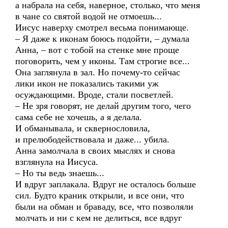
а набрала на себя, наверное, столько, что меня
в чане со святой водой не отмоешь...
Иисус наверху смотрел весьма понимающе.
– Я даже к иконам боюсь подойти, – думала
Анна, – вот с тобой на стенке мне проще
поговорить, чем у иконы. Там строгие все...
Она заглянула в зал. Но почему-то сейчас
лики икон не показались такими уж
осуждающими. Вроде, стали посветлей.
– Не зря говорят, не делай другим того, чего
сама себе не хочешь, а я делала.
И обманывала, и сквернословила,
и прелюбодействовала и даже... убила.
Анна замолчала в своих мыслях и снова
взглянула на Иисуса.
– Но ты ведь знаешь...
И вдруг заплакала. Вдруг не осталось больше
сил. Будто краник открыли, и все они, что
были на обман и браваду, все, что позволяли
молчать и ни с кем не делиться, все вдруг