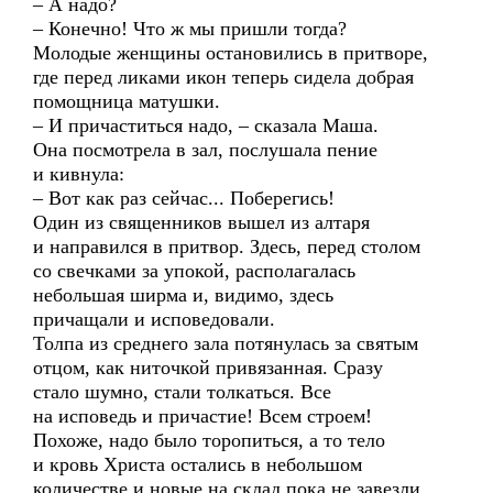
– А надо?
– Конечно! Что ж мы пришли тогда?
Молодые женщины остановились в притворе,
где перед ликами икон теперь сидела добрая
помощница матушки.
– И причаститься надо, – сказала Маша.
Она посмотрела в зал, послушала пение
и кивнула:
– Вот как раз сейчас... Поберегись!
Один из священников вышел из алтаря
и направился в притвор. Здесь, перед столом
со свечками за упокой, располагалась
небольшая ширма и, видимо, здесь
причащали и исповедовали.
Толпа из среднего зала потянулась за святым
отцом, как ниточкой привязанная. Сразу
стало шумно, стали толкаться. Все
на исповедь и причастие! Всем строем!
Похоже, надо было торопиться, а то тело
и кровь Христа остались в небольшом
количестве и новые на склад пока не завезли.