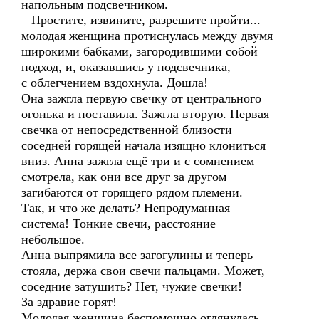
напольным подсвечником.
– Простите, извините, разрешите пройти... –
молодая женщина протиснулась между двумя
широкими бабками, загородившими собой
подход, и, оказавшись у подсвечника,
с облегчением вздохнула. Дошла!
Она зажгла первую свечку от центрального
огонька и поставила. Зажгла вторую. Первая
свечка от непосредственной близости
соседней горящей начала изящно клониться
вниз. Анна зажгла ещё три и с сомнением
смотрела, как они все друг за другом
загибаются от горящего рядом племени.
Так, и что же делать? Непродуманная
система! Тонкие свечи, расстояние
небольшое.
Анна выпрямила все загогулины и теперь
стояла, держа свои свечи пальцами. Может,
соседние затушить? Нет, чужие свечки!
За здравие горят!
Молодая женщина беспомощно оглянулась