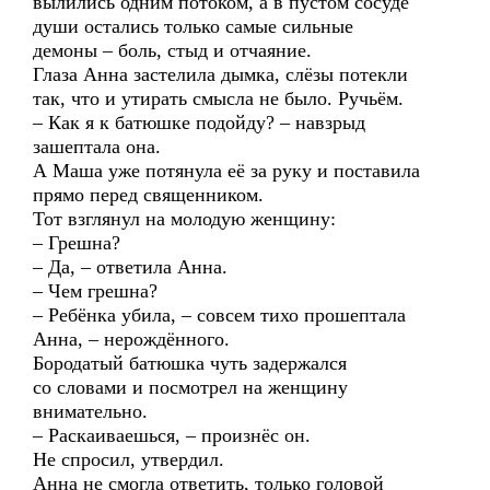
вылились одним потоком, а в пустом сосуде
души остались только самые сильные
демоны – боль, стыд и отчаяние.
Глаза Анна застелила дымка, слёзы потекли
так, что и утирать смысла не было. Ручьём.
– Как я к батюшке подойду? – навзрыд
зашептала она.
А Маша уже потянула её за руку и поставила
прямо перед священником.
Тот взглянул на молодую женщину:
– Грешна?
– Да, – ответила Анна.
– Чем грешна?
– Ребёнка убила, – совсем тихо прошептала
Анна, – нерождённого.
Бородатый батюшка чуть задержался
со словами и посмотрел на женщину
внимательно.
– Раскаиваешься, – произнёс он.
Не спросил, утвердил.
Анна не смогла ответить, только головой