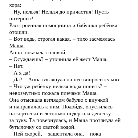
хора:
– Ну, нельзя! Нельзя до причастия! Пусть
потерпит!
Расстроенная помощница и бабушка ребёнка
отошли.
– Вот ведь, строгая какая, – тихо засмеялась
Маша.
Анна покачала головой.
– Осуждаешь? – уточнила её жест Маша.
– Нет.
– А я да!
– Да? – Анна взглянула на неё вопросительно.
– Что уж ребёнку нельзя воды попить? –
невозмутимо пожала плечами Маша.
Она отыскала взглядом бабулю с внучкой
и направилась к ним. Подойдя, опустилась
на корточки и легонько подёргала девочку
за руку. Та повернулась, и Маша протянула ей
бутылочку со святой водой.
– Пей скорей, – зашептала она, – пока