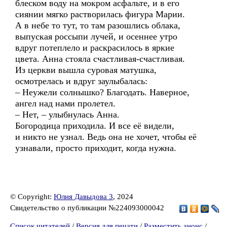
блеском воду на мокром асфальте, и в его
сиянии мягко растворилась фигура Марии.
А в небе то тут, то там разошлись облака,
выпуская россыпи лучей, и осеннее утро
вдруг потеплело и раскрасилось в яркие
цвета. Анна стояла счастливая-счастливая.
Из церкви вышла суровая матушка,
осмотрелась и вдруг заулыбалась:
– Неужели солнышко? Благодать. Наверное,
ангел над нами пролетел.
– Нет, – улыбнулась Анна.
Богородица приходила. И все её видели,
и никто не узнал. Ведь она не хочет, чтобы её
узнавали, просто приходит, когда нужна.
© Copyright:
Юлия Давыдова 3
, 2024
Свидетельство о публикации №224093000042
Список читателей
/
Версия для печати
/
Разместить анонс
/