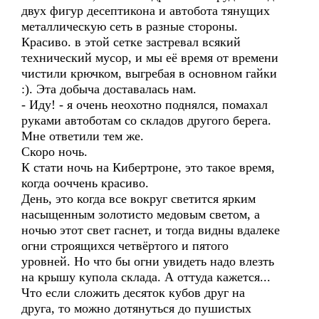
двух фигур десептикона и автобота тянущих
металлическую сеть в разные стороны.
Красиво. в этой сетке застревал всякий
технический мусор, и мы её время от времени
чистили крючком, выгребая в основном гайки
:). Эта добыча доставалась нам.
- Иду! - я очень неохотно поднялся, помахал
руками автоботам со складов другого берега.
Мне ответили тем же.
Скоро ночь.
К стати ночь на Кибертроне, это такое время,
когда ооччень красиво.
День, это когда все вокруг светится ярким
насыщенным золотисто медовым светом, а
ночью этот свет гаснет, и тогда видны вдалеке
огни строящихся четвёртого и пятого
уровней. Но что бы огни увидеть надо влезть
на крышу купола склада. А оттуда кажется...
Что если сложить десяток кубов друг на
друга, то можно дотянуться до пушистых