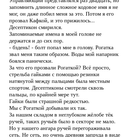
Управляющий представлялся раз двадцать, но
запомнить длинное сложное кодовое имя я не
мог, он даже побил меня за это. Потом я его
прозвал Кафкой, и это прижилось...
Десептикон смирился.
Запоминаемые имена в моей голове не
держатся и до сих пор.
- бздень! - болт попал мне в голову. Рогатка
звал меня таким образом. Воды мой напарник
боялся панически.
За что его прозвали Рогаткой? Всё просто,
стрельба гайками с помощью резинки
натянутой между пальцами была местным
спортом. Десептиконы смотрели сквозь
пальцы, по крайней мере тут.
Гайки были страшной редкостью.
Мы с Рогаткой добывали их так.
За нашим складом в неглубоком жёлобе тёк
ручей, таких ручьёв было в секторе не мало.
Но у нашего ангара ручей перегораживала
сеть. Не сеть, но очень древняя запруда в виде