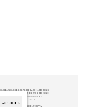
льзовательского договора
. Все авторские
у вы можете обратиться на его авторской
й Федерации
. Данные пользователей
е
и
связаться с администрацией
.
Соглашаюсь
по данным счетчика посещаемости,