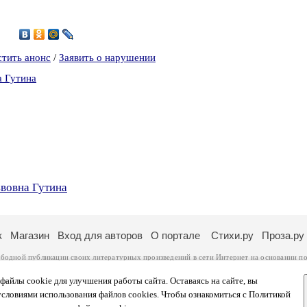
0
стить анонс
/
Заявить о нарушении
а Гутина
вовна Гутина
к
Магазин
Вход для авторов
О портале
Стихи.ру
Проза.ру
ободной публикации своих литературных произведений в сети Интернет на основании
по
ся
законом
. Перепечатка произведений возможна только с согласия его автора, к котором
ры несут самостоятельно на основании
правил публикации
и
законодательства Российско
айлы cookie для улучшения работы сайта. Оставаясь на сайте, вы
ональных данных
. Вы также можете посмотреть более подробную
информацию о портал
условиями использования файлов cookies. Чтобы ознакомиться с Политикой
тысяч посетителей, которые в общей сумме просматривают более полумиллиона страниц 