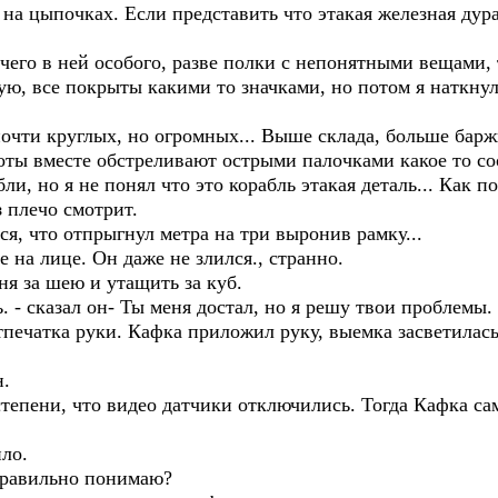
 на цыпочках. Если представить что этакая железная дур
чего в ней особого, разве полки с непонятными вещами, 
рую, все покрыты какими то значками, но потом я наткну
очти круглых, но огромных... Выше склада, больше баржи
боты вместе обстреливают острыми палочками какое то с
и, но я не понял что это корабль этакая деталь... Как по
з плечо смотрит.
ся, что отпрыгнул метра на три выронив рамку...
на лице. Он даже не злился., странно.
ня за шею и утащить за куб.
ь. - сказал он- Ты меня достал, но я решу твои проблемы.
отпечатка руки. Кафка приложил руку, выемка засветила
н.
 степени, что видео датчики отключились. Тогда Кафка са
ло.
 правильно понимаю?