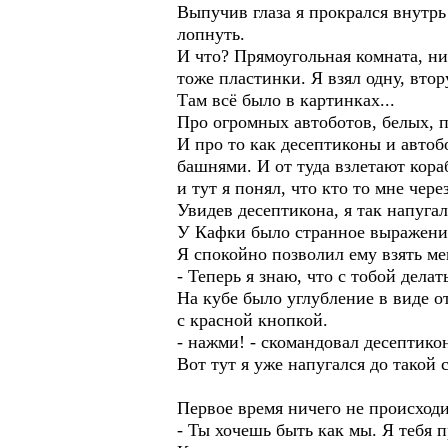
Выпучив глаза я прокрался внутрь
лопнуть.
И что? Прямоугольная комната, ни
тоже пластинки. Я взял одну, вто
Там всё было в картинках...
Про огромных автоботов, белых, п
И про то как десептиконы и авто
башнями. И от туда взлетают корабл
и тут я понял, что кто то мне чере
Увидев десептикона, я так напугал
У Кафки было странное выражение 
Я спокойно позволил ему взять ме
- Теперь я знаю, что с тобой делат
На кубе было углубление в виде 
с красной кнопкой.
- нажми! - скомандовал десептико
Вот тут я уже напугался до такой
Первое время ничего не происходи
- Ты хочешь быть как мы. Я тебя