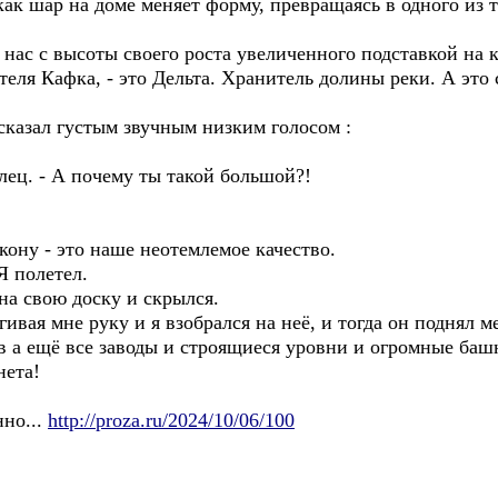
как шар на доме меняет форму, превращаясь в одного из те
нас с высоты своего роста увеличенного подставкой на к
ителя Кафка, - это Дельта. Хранитель долины реки. А э
сказал густым звучным низким голосом :
палец. - А почему ты такой большой?!
икону - это наше неотемлемое качество.
Я полетел.
на свою доску и скрылся.
ягивая мне руку и я взобрался на неё, и тогда он поднял 
ов а ещё все заводы и строящиеся уровни и огромные баш
нета!
нно...
http://proza.ru/2024/10/06/100