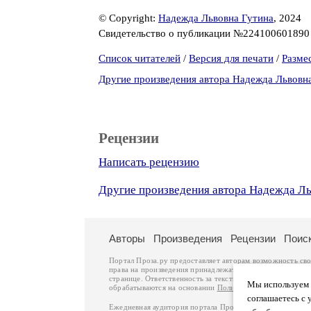
© Copyright:
Надежда Львовна Гутина
, 2024
Свидетельство о публикации №22410060189
Список читателей
/
Версия для печати
/
Разме
Другие произведения автора Надежда Львовн
Рецензии
Написать рецензию
Другие произведения автора Надежда Ль
Авторы
Произведения
Рецензии
Поис
Портал Проза.ру предоставляет авторам возможность св
права на произведения принадлежат авторам и охраняют
странице. Ответственность за тексты произведений авто
Мы используем ф
обрабатываются на основании
Политики обработки перс
соглашаетесь с 
Ежедневная аудитория портала Проза.ру – порядка 100 