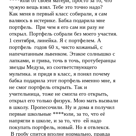
****юли от своей матери, просто за то, что
чужую вещь взял. Тебе это точно надо?
Как меня в первый класс собирали, я сам
валяюсь в истерике. Бабка подарила мне
портфель. При чем я его сам ни разу не
открыл. Портфель собрали без моего участия.
1 сентября, линейка. Я с портфелем. А
портфель годов 60 х, чисто кожаный, с
напечатанным львенком. Этакое солнышко с
лапками, и грива, точь в точь, протуберанцы
звезды Медуза, из соответствующего
мультика. и придя в класс, я понял почему
бабка подарила этот портфель именно мне, я
не смог портфель открыть. Так и
учительница, тоже не смогла его открыть,
открыл его только физрук. Мою мать вызвали
в школу. Пропесочили. Ну и дома я получил
первые школьные ****юли, за то, что её
напрягли в школе, и за то, что ей надо
покупать портфель, новый. Но я отвлекся.
В гробу спится вполне нормально, правда