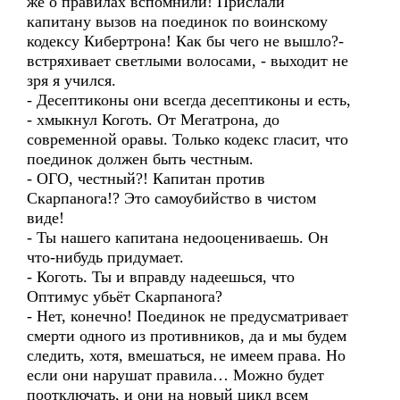
же о правилах вспомнили! Прислали
капитану вызов на поединок по воинскому
кодексу Кибертрона! Как бы чего не вышло?-
встряхивает светлыми волосами, - выходит не
зря я учился.
- Десептиконы они всегда десептиконы и есть,
- хмыкнул Коготь. От Мегатрона, до
современной оравы. Только кодекс гласит, что
поединок должен быть честным.
- ОГО, честный?! Капитан против
Скарпанога!? Это самоубийство в чистом
виде!
- Ты нашего капитана недооцениваешь. Он
что-нибудь придумает.
- Коготь. Ты и вправду надеешься, что
Оптимус убьёт Скарпанога?
- Нет, конечно! Поединок не предусматривает
смерти одного из противников, да и мы будем
следить, хотя, вмешаться, не имеем права. Но
если они нарушат правила… Можно будет
поотключать, и они на новый цикл всем