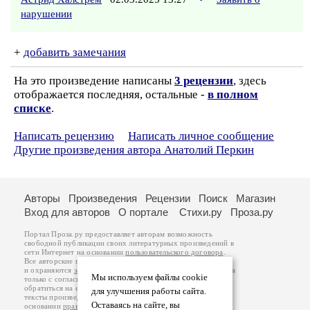
нарушении
+
добавить замечания
На это произведение написаны
3 рецензии
, здесь
отображается последняя, остальные -
в полном
списке
.
Написать рецензию
Написать личное сообщение
Другие произведения автора Анатолий Перкин
Авторы
Произведения
Рецензии
Поиск
Магазин
Вход для авторов
О портале
Стихи.ру
Проза.ру
Портал Проза.ру предоставляет авторам возможность
свободной публикации своих литературных произведений в
сети Интернет на основании
пользовательского договора
.
Все авторские права на произведения принадлежат авторам
и охраняются
законом
. Перепечатка произведений возможна
Мы используем файлы cookie
только с согласия его автора, к которому вы можете
обратиться на его авторской странице. Ответственность за
для улучшения работы сайта.
тексты произведений авторы несут самостоятельно на
Оставаясь на сайте, вы
основании
правил публикации
и
законодательства