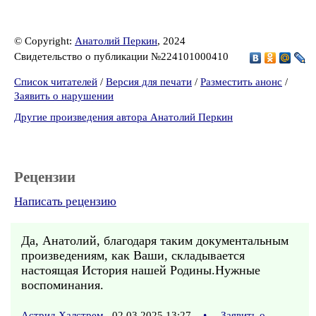
© Copyright:
Анатолий Перкин
, 2024
Свидетельство о публикации №224101000410
Список читателей
/
Версия для печати
/
Разместить анонс
/
Заявить о нарушении
Другие произведения автора Анатолий Перкин
Рецензии
Написать рецензию
Да, Анатолий, благодаря таким документальным
произведениям, как Ваши, складывается
настоящая История нашей Родины.Нужные
воспоминания.
Астрид Халстрем
02.03.2025 13:27
•
Заявить о