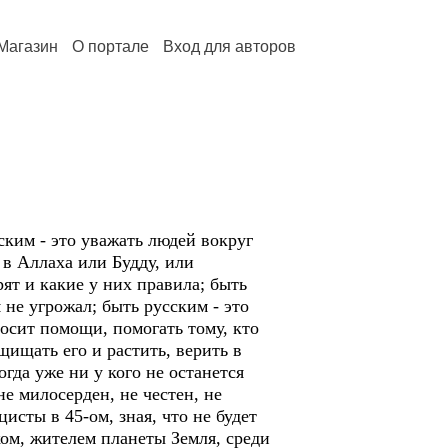
Магазин
О портале
Вход для авторов
ским - это уважать людей вокруг
 в Аллаха или Будду, или
рят и какие у них правила; быть
 не угрожал; быть русским - это
росит помощи, помогать тому, кто
щищать его и растить, верить в
огда уже ни у кого не останется
не милосерден, не честен, не
исты в 45-ом, зная, что не будет
ом, жителем планеты Земля, среди