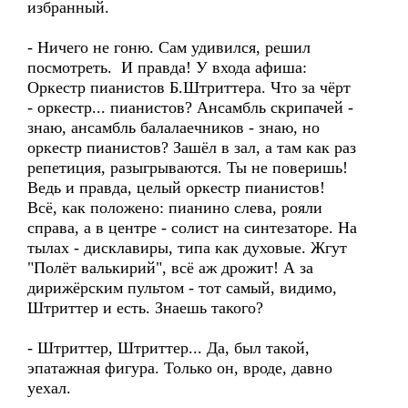
избранный.
- Ничего не гоню. Сам удивился, решил
посмотреть. И правда! У входа афиша:
Оркестр пианистов Б.Штриттера. Что за чёрт
- оркестр... пианистов? Ансамбль скрипачей -
знаю, ансамбль балалаечников - знаю, но
оркестр пианистов? Зашёл в зал, а там как раз
репетиция, разыгрываются. Ты не поверишь!
Ведь и правда, целый оркестр пианистов!
Всё, как положено: пианино слева, рояли
справа, а в центре - солист на синтезаторе. На
тылах - дисклавиры, типа как духовые. Жгут
"Полёт валькирий", всё аж дрожит! А за
дирижёрским пультом - тот самый, видимо,
Штриттер и есть. Знаешь такого?
- Штриттер, Штриттер... Да, был такой,
эпатажная фигура. Только он, вроде, давно
уехал.