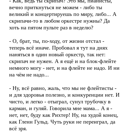
- Как, ведь ты скрипач? Это мы, пианисты,
вечно приткнуться не можем - либо ты
великий и концертируешь по миру, либо... А
скрипачи-то в любом оркестре нужны? Да
хоть на пятом пульте раз в неделю?
- О, брат, ты, по-ходу, от жизни отстал -
теперь всё иначе. Пробовал я тут на днях
наняться в один новый оркестр, так нет:
скрипач не нужен. А я ещё и на блок-флейте
немного могу - нет, и на флейте не надо. И ни
на чём не надо...
- Ну, всё равно, жаль, что мы не флейтисты -
и для здоровья полезно, и конкуренции нет. И
чисто, и легко - отыграл, сунул трубочку в
карман, и гуляй. Говорила мне мама... А я -
нет, нет, буду как Рихтер! Ну, на худой конец,
как Гленн Гульд. Чуть руки не переиграл, да
всё зря.