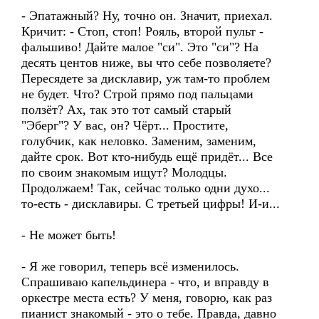
- Эпатажный? Ну, точно он. Значит, приехал.
Кричит: - Стоп, стоп! Рояль, второй пульт -
фальшиво! Дайте малое "си". Это "си"? На
десять центов ниже, вы что себе позволяете?
Пересядете за дисклавир, уж там-то проблем
не будет. Что? Строй прямо под пальцами
ползёт? Ах, так это тот самый старый
"Эберг"? У вас, он? Чёрт... Простите,
голубчик, как неловко. Заменим, заменим,
дайте срок. Вот кто-нибудь ещё придёт... Все
по своим знакомым ищут? Молодцы.
Продолжаем! Так, сейчас только одни духо...
то-есть - дисклавиры. С третьей цифры! И-и...
- Не может быть!
- Я же говорил, теперь всё изменилось.
Спрашиваю капельдинера - что, и вправду в
оркестре места есть? У меня, говорю, как раз
пианист знакомый - это о тебе. Правда, давно