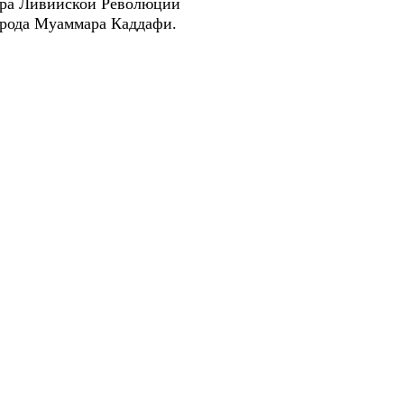
ера Ливийской Революции
орода Муаммара Каддафи.