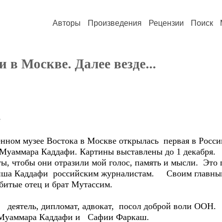
Авторы
Произведения
Рецензии
Поиск
в Москве. Далее везде...
е
венном музее Востока в Москве открылась первая в Росс
уаммара Каддафи. Картины выставлены до 1 декабря.
ты, чтобы они отразили мой голос, память и мысли. Это
 Аиша Каддафи российским журналистам. Своим главн
битые отец и брат Мутассим.
еятель, дипломат, адвокат, посол доброй воли ООН
ье Муаммара Каддафи и Сафии Фаркаш.