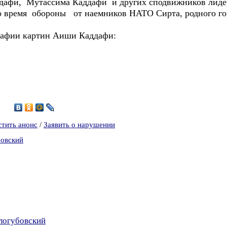
дафи, Мутассима Каддафи и других сподвижников лид
во время обороны от наемников НАТО Сирта, родного г
рафии картин Аиши Каддафи:
2
стить анонс
/
Заявить о нарушении
бовский
логубовский