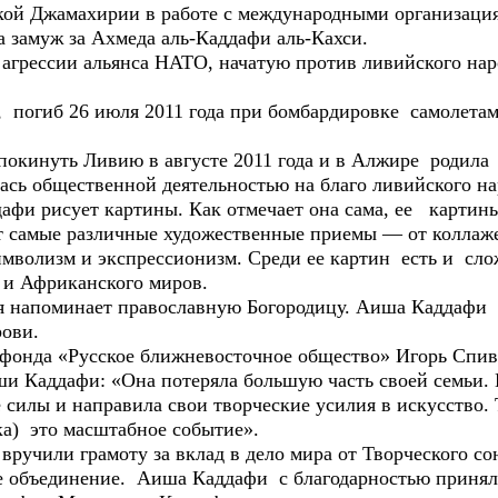
кой Джамахирии в работе с международными организаци
замуж за Ахмеда аль-Каддафи аль-Кахси.
агрессии альянса НАТО, начатую против ливийского народ
, погиб 26 июля 2011 года при бомбардировке самолет
кинуть Ливию в августе 2011 года и в Алжире родила 
ь общественной деятельностью на благо ливийского на
афи рисует картины. Как отмечает она сама, ее картины
т самые различные художественные приемы — от коллаже
имволизм и экспрессионизм. Среди ее картин есть и с
 и Африканского миров.
ая напоминает православную Богородицу. Аиша Каддафи
рови.
 фонда «Русское ближневосточное общество» Игорь Спи
и Каддафи: «Она потеряла большую часть своей семьи. И
 силы и направила свои творческие усилия в искусство. Т
ка) это масштабное событие».
ручили грамоту за вклад в дело мира от Творческого с
е объединение. Аиша Каддафи с благодарностью принял