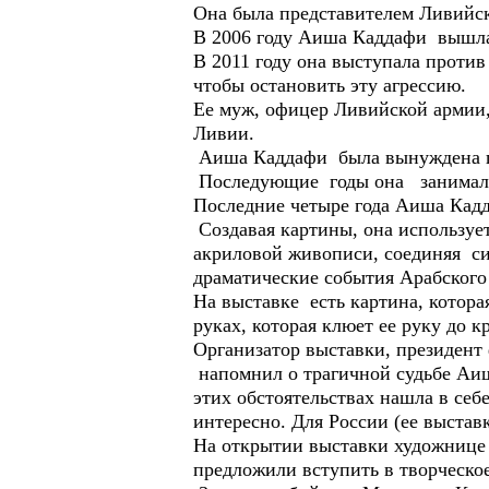
Она была представителем Ливийс
В 2006 году Аиша Каддафи вышла 
В 2011 году она выступала против 
чтобы остановить эту агрессию.
Ее муж, офицер Ливийской армии
Ливии.
Аиша Каддафи была вынуждена по
Последующие годы она занималас
Последние четыре года Аиша Кадд
Создавая картины, она используе
акриловой живописи, соединяя с
драматические события Арабского
На выставке есть картина, котор
руках, которая клюет ее руку до к
Организатор выставки, президент
напомнил о трагичной судьбе Аиш
этих обстоятельствах нашла в себе
интересно. Для России (ее выстав
На открытии выставки художнице в
предложили вступить в творческо