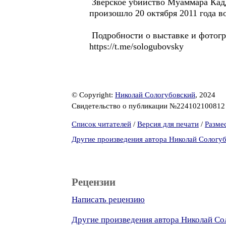
Зверское убийство Муаммара Кад
произошло 20 октября 2011 года 
Подробности о выставке и фотог
https://t.me/sologubovsky
© Copyright:
Николай Сологубовский
, 2024
Свидетельство о публикации №22410210081
Список читателей
/
Версия для печати
/
Разме
Другие произведения автора Николай Сологу
Рецензии
Написать рецензию
Другие произведения автора Николай Со