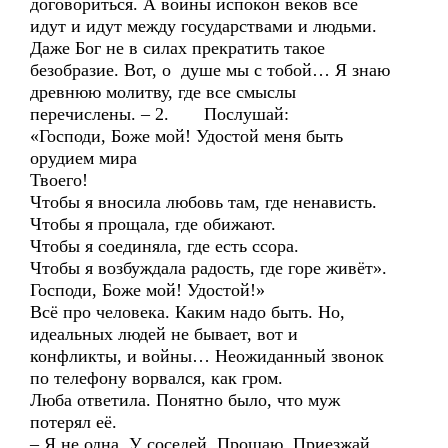
договориться. А войны испокон веков всё
идут и идут между государствами и людьми.
Даже Бог не в силах прекратить такое
безобразие. Вот, о душе мы с тобой… Я знаю
древнюю молитву, где все смыслы
перечислены. – 2. Послушай:
«Господи, Боже мой! Удостой меня быть
орудием мира
Твоего!
Чтобы я вносила любовь там, где ненависть.
Чтобы я прощала, где обижают.
Чтобы я соединяла, где есть ссора.
Чтобы я возбуждала радость, где горе живёт».
Господи, Боже мой! Удостой!»
Всё про человека. Каким надо быть. Но,
идеальных людей не бывает, вот и
конфликты, и войны… Неожиданный звонок
по телефону ворвался, как гром.
Люба ответила. Понятно было, что муж
потерял её.
– Я не одна. У соседей. Прощаю. Приезжай,