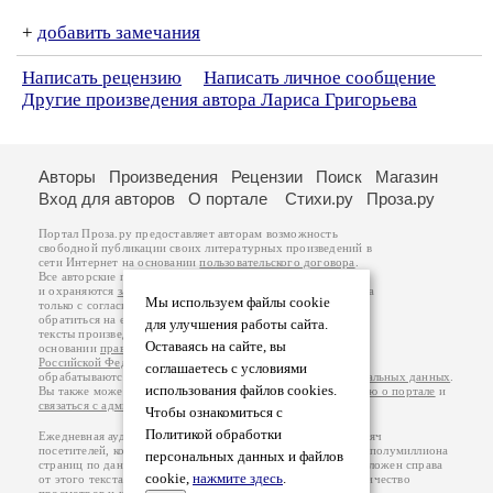
+
добавить замечания
Написать рецензию
Написать личное сообщение
Другие произведения автора Лариса Григорьева
Авторы
Произведения
Рецензии
Поиск
Магазин
Вход для авторов
О портале
Стихи.ру
Проза.ру
Портал Проза.ру предоставляет авторам возможность
свободной публикации своих литературных произведений в
сети Интернет на основании
пользовательского договора
.
Все авторские права на произведения принадлежат авторам
и охраняются
законом
. Перепечатка произведений возможна
Мы используем файлы cookie
только с согласия его автора, к которому вы можете
обратиться на его авторской странице. Ответственность за
для улучшения работы сайта.
тексты произведений авторы несут самостоятельно на
Оставаясь на сайте, вы
основании
правил публикации
и
законодательства
Российской Федерации
. Данные пользователей
соглашаетесь с условиями
обрабатываются на основании
Политики обработки персональных данных
.
использования файлов cookies.
Вы также можете посмотреть более подробную
информацию о портале
и
связаться с администрацией
.
Чтобы ознакомиться с
Политикой обработки
Ежедневная аудитория портала Проза.ру – порядка 100 тысяч
посетителей, которые в общей сумме просматривают более полумиллиона
персональных данных и файлов
страниц по данным счетчика посещаемости, который расположен справа
cookie,
нажмите здесь
.
от этого текста. В каждой графе указано по две цифры: количество