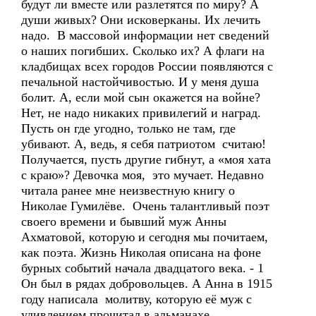
будут ли вместе или разлетятся по миру? А
души живых? Они исковерканы. Их лечить
надо. В массовой информации нет сведений
о наших погибших. Сколько их? А флаги на
кладбищах всех городов России появляются с
печальной настойчивостью. И у меня душа
болит. А, если мой сын окажется на войне?
Нет, не надо никаких привилегий и наград.
Пусть он где угодно, только не там, где
убивают. А, ведь, я себя патриотом считаю!
Получается, пусть другие гибнут, а «моя хата
с краю»? Девочка моя, это мучает. Недавно
читала ранее мне неизвестную книгу о
Николае Гумилёве. Очень талантливый поэт
своего времени и бывший муж Анны
Ахматовой, которую и сегодня мы почитаем,
как поэта. Жизнь Николая описана на фоне
бурных событий начала двадцатого века. - 1
Он был в рядах добровольцев. А Анна в 1915
году написала молитву, которую её муж с
удивлением прочитал в альманахе.