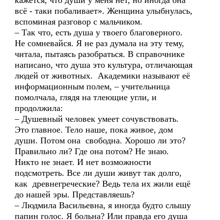
кажется, что души у меня нет, но иногда она
всё - таки побаливает». Женщина улыбнулась,
вспоминая разговор с мальчиком.
– Так что, есть душа у твоего благоверного.
Не сомневайся. Я не раз думала на эту тему,
читала, пытаясь разобраться. В справочнике
написано, что душа это культура, отличающая
людей от животных. Академики называют её
информационным полем, – учительница
помолчала, глядя на тлеющие угли, и
продолжила:
– Душевный человек умеет сочувствовать.
Это главное. Тело наше, пока живое, дом
души. Потом она свободна. Хорошо ли это?
Правильно ли? Где она потом? Не знаю.
Никто не знает. И нет возможности
подсмотреть. Все ли души живут так долго,
как древнегреческие? Ведь тела их жили ещё
до нашей эры. Представляешь?
– Людмила Васильевна, я иногда будто слышу
папин голос. Я больна? Или правда его душа