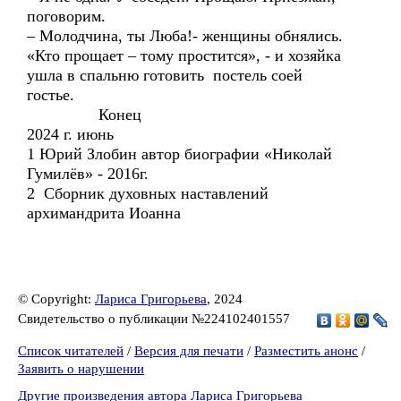
поговорим.
– Молодчина, ты Люба!- женщины обнялись.
«Кто прощает – тому простится», - и хозяйка
ушла в спальню готовить постель соей
гостье.
Конец
2024 г. июнь
1 Юрий Злобин автор биографии «Николай
Гумилёв» - 2016г.
2 Сборник духовных наставлений
архимандрита Иоанна
© Copyright:
Лариса Григорьева
, 2024
Свидетельство о публикации №224102401557
Список читателей
/
Версия для печати
/
Разместить анонс
/
Заявить о нарушении
Другие произведения автора Лариса Григорьева