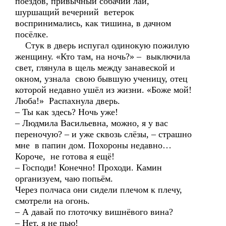
поездов, привычный собачий лай,
шуршащий вечерний ветерок
воспринимались, как тишина, в дачном
посёлке.
Стук в дверь испугал одинокую пожилую
женщину. «Кто там, на ночь?» – выключила
свет, глянула в щель между занавеской и
окном, узнала свою бывшую ученицу, отец
которой недавно ушёл из жизни. «Боже мой!
Люба!» Распахнула дверь.
– Ты как здесь? Ночь уже!
– Людмила Васильевна, можно, я у вас
переночую? – и уже сквозь слёзы, – страшно
мне в папин дом. Похороны недавно…
Короче, не готова я ещё!
– Господи! Конечно! Проходи. Камин
организуем, чаю попьём.
Через полчаса они сидели плечом к плечу,
смотрели на огонь.
– А давай по глоточку вишнёвого вина?
– Нет, я не пью!