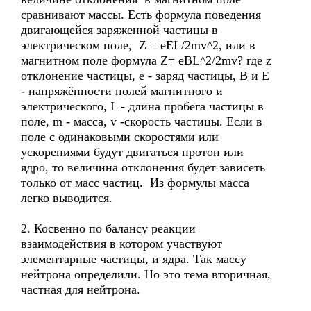
сравнивают массы. Есть формула поведения
двигающейся заряженной частицы в
электрическом поле, Z = eEL/2mv^2, или в
магнитном поле формула Z= eBL^2/2mv? где z
отклонение частицы, е - заряд частицы, В и Е
- напряжённости полей магнитного и
электрического, L - длина пробега частицы в
поле, m - масса, v -скорость частицы. Если в
поле с одинаковыми скоростями или
ускорениями будут двигаться протон или
ядро, то величина отклонения будет зависеть
только от масс частиц. Из формулы масса
легко выводится.
2. Косвенно по балансу реакции
взаимодействия в котором участвуют
элементарные частицы, и ядра. Так массу
нейтрона определили. Но это тема вторичная,
частная для нейтрона.