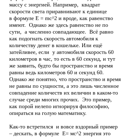
массу с энергией. Например, квадрат
скорости света приравнивают к единице
в формуле Е = mc^2 и вроде, как равенство
имеют. Однако же здесь равенство не по
сути, а численно совпадающее. Всё равно
как подогнать скорость автомобиля к
количеству денег в кошельке. Или ещё
затейливее, если у автомобиля скорость 60
километров в час, то есть в 60 секунд, и тут
же заявить, будто бы пространство и время
равны ведь километров 60 и секунд 60.
Однако же понятно, что пространство и время
не равны по сущности, а это лишь численное
совпадение количеств их величин в каком-то
случае среди многих прочих. Это пример,
как порой нелепо игнорируя философию,
опираться на голую математику.
Как-то встретился и вовсе вздорный пример
– дескать, в формуле Е= мс^2 энергия это