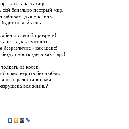
тор ты иль пассажир.
ь сей банально пёстрый мир.
 забивает душу в тень.
а будет новый день.
собен и слепой прозреть!
станет вдаль смотреть!
а безразличие - как шанс!
а бездушность здесь как фарс!
 толкать из колеи.
к больно верить без любви.
вность радости во лжи.
 разрушена вся жизнь?
4