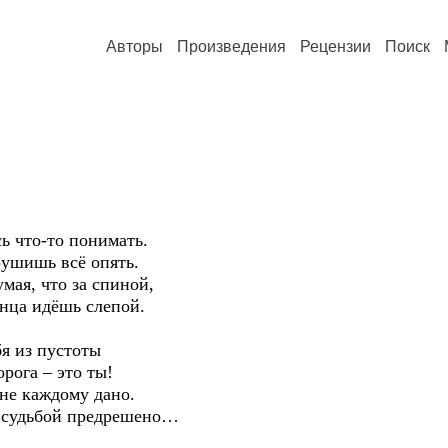
Авторы
Произведения
Рецензии
Поиск
ь что-то понимать.
рушишь всё опять.
мая, что за спиной,
онца идёшь слепой.
бя из пустоты
орога – это ты!
не каждому дано.
да судьбой предрешено…