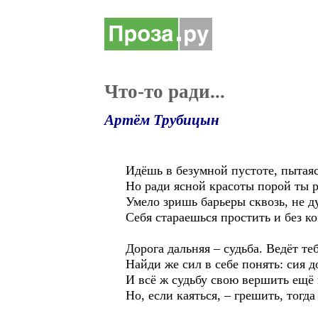
Что-то ради...
Артём Трубицын
Идёшь в безумной пустоте, пытаяс
Но ради ясной красоты порой ты 
Умело зришь барьеры сквозь, не ду
Себя стараешься простить и без к
Дорога дальняя – судьба. Ведёт те
Найди же сил в себе понять: сия д
И всё ж судьбу свою вершить ещё 
Но, если каяться, – грешить, тог