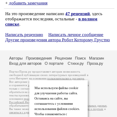
+
добавить замечания
На это произведение написано
47 рецензий
, здесь
отображается последняя, остальные -
в полном
списке
.
Написать рецензию
Написать личное сообщение
Другие произведения автора Робот Которому Грустно
Авторы
Произведения
Рецензии
Поиск
Магазин
Вход для авторов
О портале
Стихи.ру
Проза.ру
Портал Проза.ру предоставляет авторам возможность
свободной публикации своих литературных произведений в
сети Интернет на основании
пользовательского договора
.
Все авторские права на произведения принадлежат авторам
и охраняются
законом
. Перепечатка произведений возможна
Мы используем файлы cookie
только с согласия его автора, к которому вы можете
обратиться на его авторской странице. Ответственность за
для улучшения работы сайта.
тексты произведений авторы несут самостоятельно на
Оставаясь на сайте, вы
основании
правил публикации
и
законодательства
Российской Федерации
. Данные пользователей
соглашаетесь с условиями
обрабатываются на основании
Политики обработки персональных данных
.
использования файлов cookies.
Вы также можете посмотреть более подробную
информацию о портале
и
связаться с администрацией
.
Чтобы ознакомиться с