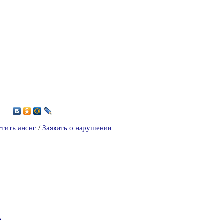
стить анонс
/
Заявить о нарушении