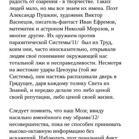
радость от озарения - в творчестве. Таких
людей мало, но мы все знаем их имена. Поэт
Александр Пушкин, художник Виктор
Васнецов, писатель-фантаст Иван Ефремов,
математик и астроном Николай Морозов, и
многие другие. Их оружием против
паразитической Системы/11/ был их Труд,
коим они, часто иносказательно, открывали
людям своё понимание окружающей нас
тотальной лжи и несправедливости. Несмотря
на жестокие удары Цензуры (той же
Системы), они настежь распахивали дверь в
Грядущее, даря каждому толику Света их
Знаний, и нередко делали это либо ценой
своей репутации, либо ценой своей жизни.
Следует помнить, что наш Мозг, ввиду
насильно вменённого ему эбрами/12/
несовершенства, пока не способен принимать
высоко-октавную информацию без
искажений. Наблюдать этот печальный факт