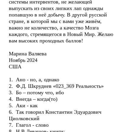
системы интервентов, не желающей
выпускать из своих липких лап однажды
попавшую в неё добычу. В другой русской
стране, в которой мы с вами уже живём,
важно не количество, а качество Мозга
каждого, стремящегося в Новый Мир. Желаю
вам высоких проходных баллов!
Марина Валяева
Ноябрь 2024
США
1. Ано - но, а, однако
2. Ф.Д. Шкруднев «023_369 Реальность»
3. Бо – потому что, ибо
4. Внегда – когда(то)
5. Аки - как
6. Так говорил Константин Эдуардович
Циолковский
7. Глагол - слово
8. Н.В.Левашов- книги: