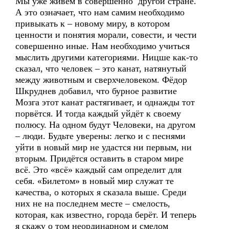
Мы уже живём в совершенно другой стране.
А это означает, что нам самим необходимо
привыкать к – новому миру, в котором
ценности и понятия морали, совести, и чести
совершенно иные. Нам необходимо учиться
мыслить другими категориями. Ницше как-то
сказал, что человек – это канат, натянутый
между животным и сверхчеловеком. Фёдор
Шкруднев добавил, что бурное развитие
Мозга этот канат растягивает, и однажды тот
порвётся. И тогда каждый уйдёт к своему
полюсу. На одном будут Человеки, на другом
– люди. Будьте уверены: легко и с песнями
уйти в новый мир не удастся ни первым, ни
вторым. Придётся оставить в старом мире
всё. Это «всё» каждый сам определит для
себя. «Билетом» в новый мир служат те
качества, о которых я сказала выше. Среди
них не на последнем месте – смелость,
которая, как известно, города берёт. И теперь
я скажу о том неординарном и смелом