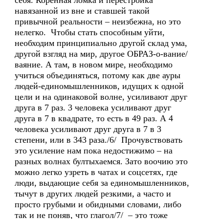
себя. Коренная ломка и перестройка
навязанной из вне и ставшей такой
привычной реальности – неизбежна, но это
нелегко. Чтобы стать способным уйти,
необходим принципиально другой склад ума,
другой взгляд на мир, другое ОБРАЗ-о-вание/
ваяние. А там, в новом мире, необходимо
учиться объединяться, потому как две ауры
людей-единомышленников, идущих к одной
цели и на одинаковой волне, усиливают друг
друга в 7 раз. 3 человека усиливают друг
друга в 7 в квадрате, то есть в 49 раз. А 4
человека усиливают друг друга в 7 в 3
степени, или в 343 раза./6/ Прочувствовать
это усиление нам пока недостижимо – на
разных волнах бултыхаемся. Зато воочию это
можно легко узреть в чатах и соцсетях, где
люди, выдающие себя за единомышленников,
тычут в других людей резкими, а часто и
просто грубыми и обидными словами, либо
так и не поняв, что глагол/7/ – это тоже