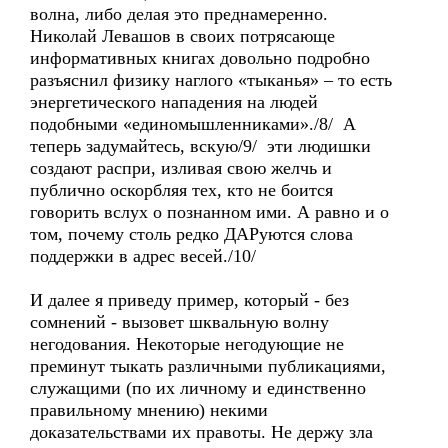
волна, либо делая это преднамеренно.
Николай Левашов в своих потрясающе
информативных книгах довольно подробно
разъяснил физику наглого «тыканья» – то есть
энергетического нападения на людей
подобными «единомышленниками»./8/ А
теперь задумайтесь, вскую/9/ эти людишки
создают распри, изливая свою желчь и
публично оскорбляя тех, кто не боится
говорить вслух о познанном ими. А равно и о
том, почему столь редко ДАРуются слова
поддержки в адрес весей./10/
И далее я приведу пример, который - без
сомнений - вызовет шквальную волну
негодования. Некоторые негодующие не
преминут тыкать различными публикациями,
служащими (по их личному и единственно
правильному мнению) некими
доказательствами их правоты. Не держу зла