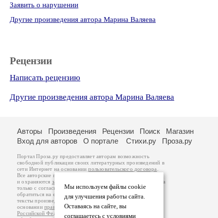
Заявить о нарушении
Другие произведения автора Марина Валяева
Рецензии
Написать рецензию
Другие произведения автора Марина Валяева
Авторы
Произведения
Рецензии
Поиск
Магазин
Вход для авторов
О портале
Стихи.ру
Проза.ру
Портал Проза.ру предоставляет авторам возможность
свободной публикации своих литературных произведений в
сети Интернет на основании
пользовательского договора
.
Все авторские права на произведения принадлежат авторам
и охраняются
законом
. Перепечатка произведений возможна
Мы используем файлы cookie
только с согласия его автора, к которому вы можете
обратиться на его авторской странице. Ответственность за
для улучшения работы сайта.
тексты произведений авторы несут самостоятельно на
Оставаясь на сайте, вы
основании
правил публикации
и
законодательства
Российской Федерации
. Данные пользователей
соглашаетесь с условиями