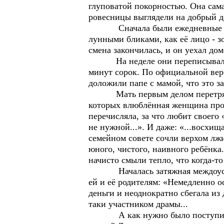
глуповатой покорностью. Она сама,
ровесницы выглядели на добрый де
Сначала были ежедневные встреч
лунными бликами, как её лицо - 
смена закончилась, и он уехал дом
На неделе они переписывались и
минут сорок. По официальной верс
доложили папе с мамой, что это 
Мать первым делом перетрясла в
которых влюблённая женщина прос
перечисляла, за что любит своего 
не нужной...». И даже: «...восхи
семейном совете сочли верхом лж
юного, чистого, наивного ребёнка
начисто смыли тепло, что когда-то
Началась затяжная междоусобная
ей и её родителям: «Немедленно ос
деньги и неоднократно сбегала из 
таки участником драмы...
А как нужно было поступить вз