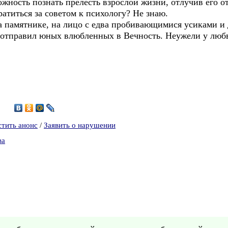
ность познать прелесть взрослой жизни, отлучив его о
ратиться за советом к психологу? Не знаю.
нике, на лицо с едва пробивающимися усиками и ду
 отправил юных влюбленных в Вечность. Неужели у люб
1
стить анонс
/
Заявить о нарушении
ва