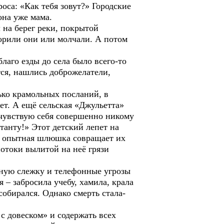
роса: «Как тебя зовут?» Городские
она уже мама.
а берег реки, покрытой
ворили они или молчали. А потом
го езды до села было всего-то
тся, нашлись доброжелатели,
ко крамольных посланий, в
ет. А ещё сельская «Джульетта»
 я чувствую себя совершенно никому
танту!» Этот детский лепет на
ы: опытная шлюшка совращает их
потоки вылитой на неё грязи
ную слежку и телефонные угрозы
я – забросила учебу, хамила, крала
 собирался. Однако смерть стала-
довеском» и содержать всех