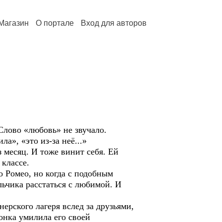
Магазин
О портале
Вход для авторов
ово «любовь» не звучало.
а», «это из-за неё...»
есяц. И тоже винит себя. Ей
 классе.
Ромео, но когда с подобным
льчика расстаться с любимой. И
ского лагеря вслед за друзьями,
онка умилила его своей