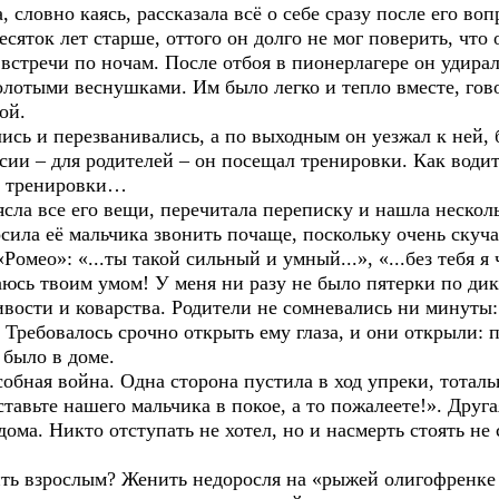
 словно каясь, рассказала всё о себе сразу после его воп
сяток лет старше, оттого он долго не мог поверить, что 
и по ночам. После отбоя в пионерлагере он удирал н
золотыми веснушками. Им было легко и тепло вместе, го
ой.
 перезванивались, а по выходным он уезжал к ней, бла
ии – для родителей – он посещал тренировки. Как води
за тренировки…
се его вещи, перечитала переписку и нашла несколь
ила её мальчика звонить почаще, поскольку очень скуча
«Ромео»: «...ты такой сильный и умный...», «...без тебя
щаюсь твоим умом! У меня ни разу не было пятерки по дик
ивости и коварства. Родители не сомневались ни минут
. Требовалось срочно открыть ему глаза, и они открыли: 
 было в доме.
 война. Одна сторона пустила в ход упреки, тоталь
тавьте нашего мальчика в покое, а то пожалеете!». Друга
дома. Никто отступать не хотел, но и насмерть стоять не
рослым? Женить недоросля на «рыжей олигофренке с 