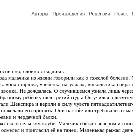
Авторы
Произведения
Рецензии
Поиск
пешно, словно стыдливо.
льчика из жизни говорили как о тяжелой болезни. Сл
 «она старше», «ребёнка нагуляла», «школьника совратил
ка. Не дождалась. О случившемся узнала лишь через м
брачному ребёнку шёл третий год, а Он учился в десятом
Шекспира и верили в силу чувств пятнадцатилетнего 
 пожелали его принять. Они настойчиво требовали от ма
евки и чердачной балки.
 в сельском клубе. Мальчик сбежал вечером из пионер
 осмелел и пригласил её на танец. Маленькая рыжая девч