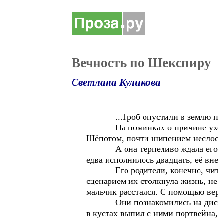
Вечность по Шекспиру
Светлана Куликова
...Гроб опустили в землю пос
На поминках о причине ухода ма
Шёпотом, почти шипением неслось:
А она терпеливо ждала его звон
едва исполнилось двадцать, её вне
Его родители, конечно, читали 
сценарием их столкнула жизнь, не
мальчик расстался. С помощью вер
Они познакомились на дискотеке
в кустах выпил с ними портвейна,