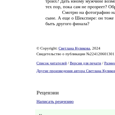
троих? Дать юному мужчине возмож
тех пор, пока сам не прозреет? Об
Смотрю на фотографию на памят
сыне. А еще о Шекспире: он тоже
быть другого финала?
© Copyright:
Светлана Куликова
, 2024
Свидетельство о публикации №22412060130
Список читателей
/
Версия для печати
/
Разме
Другие произведения автора Светлана Кулико
Рецензии
Написать рецензию