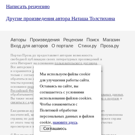
Написать рецензию
Другие произведения автора Наташа Толстихина
Авторы
Произведения
Рецензии
Поиск
Магазин
Вход для авторов
О портале
Стихи.ру
Проза.ру
Портал Проза.ру предоставляет авторам возможность
свободной публикации своих литературных произведений в
сети Интернет на основании
пользовательского договора
.
Все авторские права на произведения принадлежат авторам
и охраняются
законом
. Перепечатка произведений возможна
Мы используем файлы cookie
только с согласия его автора, к которому вы можете
обратиться на его авторской странице. Ответственность за
для улучшения работы сайта.
тексты произведений авторы несут самостоятельно на
Оставаясь на сайте, вы
основании
правил публикации
и
законодательства
Российской Федерации
. Данные пользователей
соглашаетесь с условиями
обрабатываются на основании
Политики обработки персональных данных
.
использования файлов cookies.
Вы также можете посмотреть более подробную
информацию о портале
и
связаться с администрацией
.
Чтобы ознакомиться с
Политикой обработки
Ежедневная аудитория портала Проза.ру – порядка 100 тысяч
посетителей, которые в общей сумме просматривают более полумиллиона
персональных данных и файлов
страниц по данным счетчика посещаемости, который расположен справа
cookie,
нажмите здесь
.
от этого текста. В каждой графе указано по две цифры: количество
просмотров и количество посетителей.
Соглашаюсь
© Все права принадлежат авторам, 2000-2026. Портал работает под