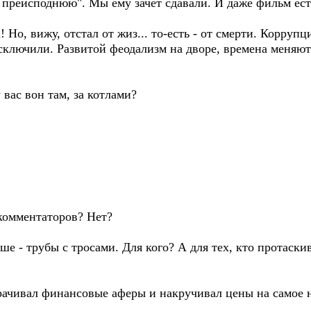
в преисподнюю". Мы ему зачёт сдавали. И даже фильм ест
! Но, вижу, отстал от жиз... то-есть - от смерти. Корруп
сключили. Развитой феодализм на дворе, времена меняютс
 вас вон там, за котлами?
екомментаторов? Нет?
ьше - трубы с тросами. Для кого? А для тех, кто протаск
ворачивал финансовые аферы и накручивал цены на самое 