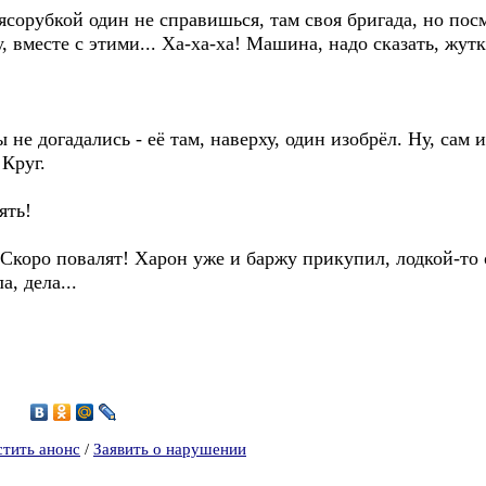
мясорубкой один не справишься, там своя бригада, но пос
 вместе с этими... Ха-ха-ха! Машина, надо сказать, жутк
ы не догадались - её там, наверху, один изобрёл. Ну, сам
 Круг.
ять!
. Скоро повалят! Харон уже и баржу прикупил, лодкой-то 
а, дела...
9
стить анонс
/
Заявить о нарушении