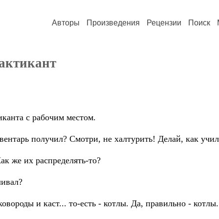
Авторы
Произведения
Рецензии
Поиск
рактикант
канта с рабочим местом.
нвентарь получил? Смотри, не халтурить! Делай, как учи
Как же их распределять-то?
ливал?
ковороды и каст... то-есть - котлы. Да, правильно - котлы