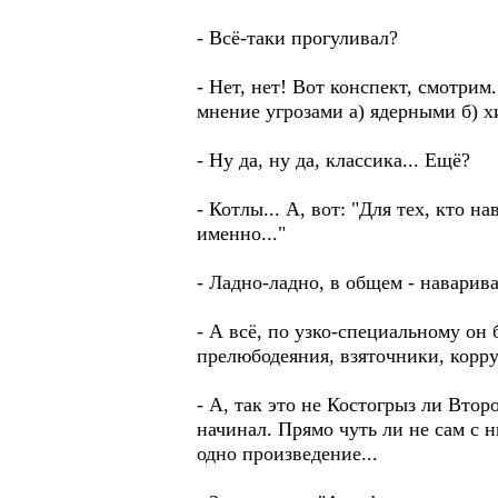
- Всё-таки прогуливал?
- Нет, нет! Вот конспект, смотрим
мнение угрозами а) ядерными б) х
- Ну да, ну да, классика... Ещё?
- Котлы... А, вот: "Для тех, кто 
именно..."
- Ладно-ладно, в общем - наварив
- А всё, по узко-специальному он
прелюбодеяния, взяточники, корр
- А, так это не Костогрыз ли Вто
начинал. Прямо чуть ли не сам с н
одно произведение...