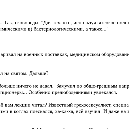
... Так, сковороды. "Для тех, кто, используя высокое по
имическими в) бактериологическими, а также..."
наваривал на военных поставках, медицинском оборудовани
ал на святом. Дальше?
 больше ничего не давал. Замучил по обще-грешным напр
упционеры... Особенно прелюбодеяниями увлекался.
рой вам лекции читал? Известный грехосексуалист, специ
ими в котлах плескался, ха-ха-ха, всё изучил! И даже на