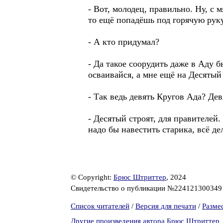
- Вот, молодец, правильно. Ну, с 
то ещё попадёшь под горячую руку,
- А кто придумал?
- Да такое соорудить даже в Аду б
осваивайся, а мне ещё на Десятый
- Так ведь девять Кругов Ада? Дев
- Десятый строят, для правителей
надо бы навестить старика, всё дел
© Copyright:
Брюс Штриттер
, 2024
Свидетельство о публикации №22412130034
Список читателей
/
Версия для печати
/
Разме
Другие произведения автора Брюс Штриттер