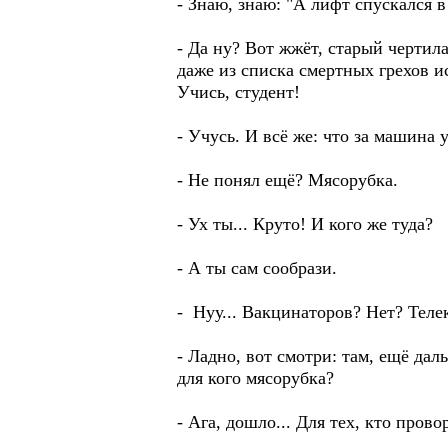
- Знаю, знаю: "А лифт спускался 
- Да ну? Вот жжёт, старый чертила
даже из списка смертных грехов и
Учись, студент!
- Учусь. И всё же: что за машина у
- Не понял ещё? Мясорубка.
- Ух ты... Круто! И кого же туда?
- А ты сам сообрази.
- Нуу... Вакцинаторов? Нет? Тел
- Ладно, вот смотри: там, ещё дал
для кого мясорубка?
- Ага, дошло... Для тех, кто про