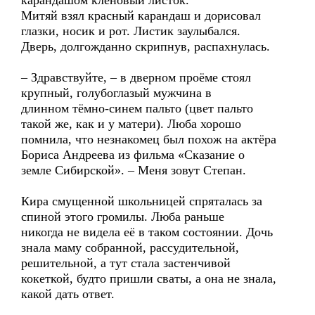
карандашом кленовый листок.
Митяй взял красный карандаш и дорисовал
глазки, носик и рот. Листик заулыбался.
Дверь, долгожданно скрипнув, распахнулась.
– Здравствуйте, – в дверном проёме стоял
крупный, голубоглазый мужчина в
длинном тёмно-синем пальто (цвет пальто
такой же, как и у матери). Люба хорошо
помнила, что незнакомец был похож на актёра
Бориса Андреева из фильма «Сказание о
земле Сибирской». – Меня зовут Степан.
Кира смущенной школьницей спряталась за
спиной этого громилы. Люба раньше
никогда не видела её в таком состоянии. Дочь
знала маму собранной, рассудительной,
решительной, а тут стала застенчивой
кокеткой, будто пришли сваты, а она не знала,
какой дать ответ.