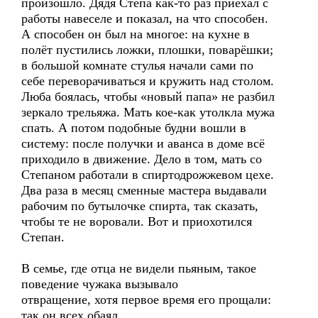
произошло. Дядя Стёпа как-то раз приехал с
работы навеселе и показал, на что способен.
А способен он был на многое: на кухне в
полёт пустились ложки, плошки, поварёшки;
в большой комнате стулья начали сами по
себе переворачиваться и кружить над столом.
Люба боялась, чтобы «новый папа» не разбил
зеркало трельяжа. Мать кое-как утолкла мужа
спать. А потом подобные будни вошли в
систему: после получки и аванса в доме всё
приходило в движение. Дело в том, мать со
Степаном работали в спиртодрожжевом цехе.
Два раза в месяц сменные мастера выдавали
рабочим по бутылочке спирта, так сказать,
чтобы те не воровали. Вот и приохотился
Степан.
В семье, где отца не видели пьяным, такое
поведение чужака вызывало
отвращение, хотя первое время его прощали:
так он всех обаял.