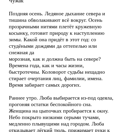
Чужак
Поздняя осень. Ледяное дыхание севера и
тишина обволакивают всё вокруг. Осень
прозрачными нитями плетёт кружевную
косынку, готовит природу к наступлению
зимы. Какой она придёт в этот год: со
студёными дождями да оттепелью или
снежная да
морозная, как и должна быть на севере?
Времена года, как и часы жизни,
быстротечны. Коловорот судьбы нещадно
стирает очертания лиц, фамилии, имена.
Время забирает самых дорогих.
Раннее утро. Люба выбирается из-под одеяла,
прогоняя остатки беспокойного сна.
Женщина на цыпочках пробирается к окну.
Небо покрыто низкими серыми тучами,
медленно плывущими над городом. Люба
откидывает лёгкий тюль, прижимает руки к