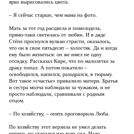
ярко вырисовались цвета.
– Я сейчас старше, чем мама на фото.
Мать за тот год расцвела и помолодела,
прямо-таки светилась от любви. И в дяде
Стёпе проснулся вулкан страсти, оказалось,
что он в свои пятьдесят – холостяк. Да и когда
ему было жениться: он же имел не одну
отсидку. Рассказал Кире, что по малолетке за
драку попал. А потом покатило –
освободился, напился, разодрался, в тюрьму.
Вот такое «счастье» привалило матери. Братья
и сестра молча наблюдали за чужаком, и не
просто наблюдали, сравнивали с родным
отцом.
– По хозяйству, – опять проговорила Люба.
По хозяйству этот верзила не умел делать
ничего, но старался изо всех сил. Надо