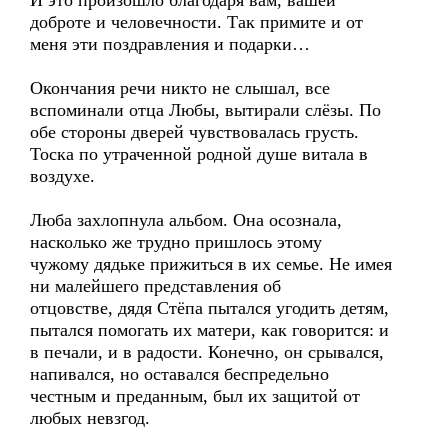
И это произошло благодаря вам, вашей
доброте и человечности. Так примите и от
меня эти поздравления и подарки…
Окончания речи никто не слышал, все
вспоминали отца Любы, вытирали слёзы. По
обе стороны дверей чувствовалась грусть.
Тоска по утраченной родной душе витала в
воздухе.
Люба захлопнула альбом. Она осознала,
насколько же трудно пришлось этому
чужому дядьке прижиться в их семье. Не имея
ни малейшего представления об
отцовстве, дядя Стёпа пытался угодить детям,
пытался помогать их матери, как говорится: и
в печали, и в радости. Конечно, он срывался,
напивался, но оставался беспредельно
честным и преданным, был их защитой от
любых невзгод.