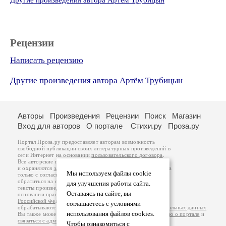
Другие произведения автора Артём Трубицын
Рецензии
Написать рецензию
Другие произведения автора Артём Трубицын
Авторы
Произведения
Рецензии
Поиск
Магазин
Вход для авторов
О портале
Стихи.ру
Проза.ру
Портал Проза.ру предоставляет авторам возможность
свободной публикации своих литературных произведений в
сети Интернет на основании
пользовательского договора
.
Все авторские права на произведения принадлежат авторам
и охраняются
законом
. Перепечатка произведений возможна
Мы используем файлы cookie
только с согласия его автора, к которому вы можете
обратиться на его авторской странице. Ответственность за
для улучшения работы сайта.
тексты произведений авторы несут самостоятельно на
Оставаясь на сайте, вы
основании
правил публикации
и
законодательства
Российской Федерации
. Данные пользователей
соглашаетесь с условиями
обрабатываются на основании
Политики обработки персональных данных
.
использования файлов cookies.
Вы также можете посмотреть более подробную
информацию о портале
и
связаться с администрацией
.
Чтобы ознакомиться с