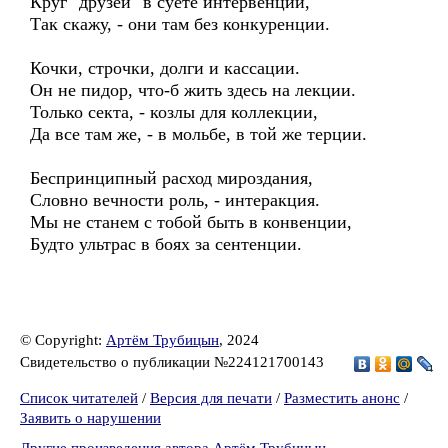
Круг "друзей" в суете интервенции,
Так скажу, - они там без конкуренции.
Кочки, строчки, долги и кассации.
Он не пидор, что-б жить здесь на лекции.
Только секта, - козлы для коллекции,
Да все там же, - в мольбе, в той же терции.
Беспринципный расход мироздания,
Словно вечности роль, - интеракция.
Мы не станем с тобой быть в конвенции,
Будто ультрас в боях за сентенции.
© Copyright:
Артём Трубицын
, 2024
Свидетельство о публикации №224121700143
Список читателей
/
Версия для печати
/
Разместить анонс
/
Заявить о нарушении