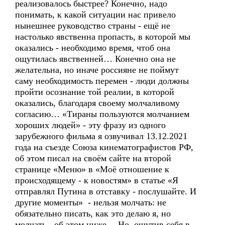
реализовалось быстрее? Конечно, надо
понимать, к какой ситуации нас привело
нынешнее руководство страны - ещё не
настолько явственна пропасть, в которой мы
оказались - необходимо время, чтоб она
ощутилась явственней… Конечно она не
желательна, но иначе россияне не поймут
саму необходимость перемен - люди должны
пройти осознание той реалии, в которой
оказались, благодаря своему молчаливому
согласию… «Тираны пользуются молчанием
хороших людей» - эту фразу из одного
зарубежного фильма я озвучивал 13.12.2021
года на съезде Союза кинематографистов РФ,
об этом писал на своём сайте на второй
странице «Меню» в «Моё отношение к
происходящему - к новостям» в статье «Я
отправлял Путина в отставку - послушайте. И
другие моменты» - нельзя молчать: не
обязательно писать, как это делаю я, но
молчать - об этом ниже… Но, ощутив себя в