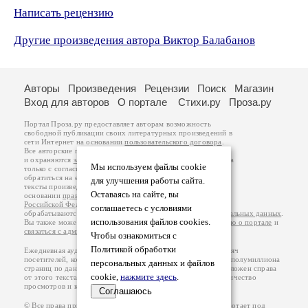
Написать рецензию
Другие произведения автора Виктор Балабанов
Авторы
Произведения
Рецензии
Поиск
Магазин
Вход для авторов
О портале
Стихи.ру
Проза.ру
Портал Проза.ру предоставляет авторам возможность
свободной публикации своих литературных произведений в
сети Интернет на основании
пользовательского договора
.
Все авторские права на произведения принадлежат авторам
и охраняются
законом
. Перепечатка произведений возможна
Мы используем файлы cookie
только с согласия его автора, к которому вы можете
обратиться на его авторской странице. Ответственность за
для улучшения работы сайта.
тексты произведений авторы несут самостоятельно на
Оставаясь на сайте, вы
основании
правил публикации
и
законодательства
Российской Федерации
. Данные пользователей
соглашаетесь с условиями
обрабатываются на основании
Политики обработки персональных данных
.
использования файлов cookies.
Вы также можете посмотреть более подробную
информацию о портале
и
связаться с администрацией
.
Чтобы ознакомиться с
Политикой обработки
Ежедневная аудитория портала Проза.ру – порядка 100 тысяч
посетителей, которые в общей сумме просматривают более полумиллиона
персональных данных и файлов
страниц по данным счетчика посещаемости, который расположен справа
cookie,
нажмите здесь
.
от этого текста. В каждой графе указано по две цифры: количество
просмотров и количество посетителей.
Соглашаюсь
© Все права принадлежат авторам, 2000-2026. Портал работает под