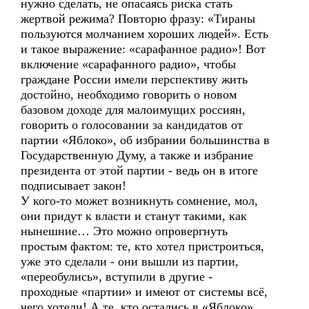
нужно сделать, не опасаясь риска стать
жертвой режима? Повторю фразу: «Тираны
пользуются молчанием хороших людей». Есть
и такое выражение: «сарафанное радио»! Вот
включение «сарафанного радио», чтобы
граждане России имели перспективу жить
достойно, необходимо говорить о новом
базовом доходе для малоимущих россиян,
говорить о голосовании за кандидатов от
партии «Яблоко», об избрании большинства в
Государственную Думу, а также и избрание
президента от этой партии - ведь он в итоге
подписывает закон!
У кого-то может возникнуть сомнение, мол,
они придут к власти и станут такими, как
нынешние… Это можно опровергнуть
простым фактом: те, кто хотел пристроиться,
уже это сделали - они вышли из партии,
«переобулись», вступили в другие -
проходные «партии» и имеют от системы всё,
чего хотели! А те, кто остались в «Яблоко»,