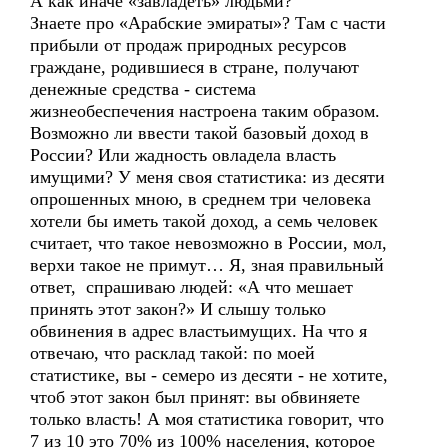
А как иначе «завладеть» людьми?
Знаете про «Арабские эмираты»? Там с части
прибыли от продаж природных ресурсов
граждане, родившиеся в стране, получают
денежные средства - система
жизнеобеспечения настроена таким образом.
Возможно ли ввести такой базовый доход в
России? Или жадность овладела власть
имущими? У меня своя статистика: из десяти
опрошенных мною, в среднем три человека
хотели бы иметь такой доход, а семь человек
считает, что такое невозможно в России, мол,
верхи такое не примут… Я, зная правильный
ответ, спрашиваю людей: «А что мешает
принять этот закон?» И слышу только
обвинения в адрес властьимущих. На что я
отвечаю, что расклад такой: по моей
статистике, вы - семеро из десяти - не хотите,
чтоб этот закон был принят: вы обвиняете
только власть! А моя статистика говорит, что
7 из 10 это 70% из 100% населения, которое