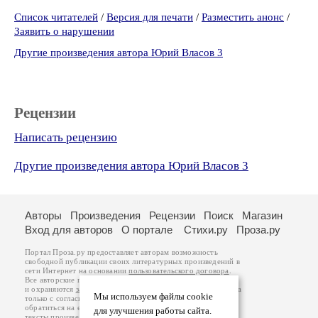
Список читателей
/
Версия для печати
/
Разместить анонс
/
Заявить о нарушении
Другие произведения автора Юрий Власов 3
Рецензии
Написать рецензию
Другие произведения автора Юрий Власов 3
Авторы
Произведения
Рецензии
Поиск
Магазин
Вход для авторов
О портале
Стихи.ру
Проза.ру
Портал Проза.ру предоставляет авторам возможность
свободной публикации своих литературных произведений в
сети Интернет на основании
пользовательского договора
.
Все авторские права на произведения принадлежат авторам
и охраняются
законом
. Перепечатка произведений возможна
Мы используем файлы cookie
только с согласия его автора, к которому вы можете
обратиться на его авторской странице. Ответственность за
для улучшения работы сайта.
тексты произведений авторы несут самостоятельно на