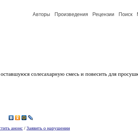
Авторы
Произведения
Рецензии
Поиск
ь оставшуюся солесахарную смесь и повесить для просуш
4
стить анонс
/
Заявить о нарушении