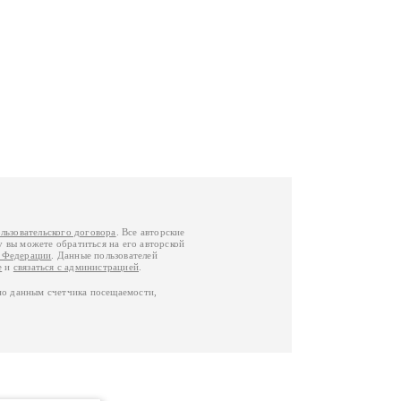
льзовательского договора
. Все авторские
у вы можете обратиться на его авторской
й Федерации
. Данные пользователей
е
и
связаться с администрацией
.
по данным счетчика посещаемости,