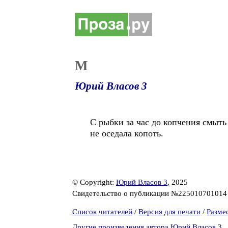
М
Юрий Власов 3
С рыбки за час до копчения смыт
не оседала копоть.
© Copyright:
Юрий Власов 3
, 2025
Свидетельство о публикации №22501070101
Список читателей
/
Версия для печати
/
Разме
Другие произведения автора Юрий Власов 3