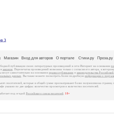
в 3
к
Магазин
Вход для авторов
О портале
Стихи.ру
Проза.ру
ободной публикации своих литературных произведений в сети Интернет на основании
по
ся
законом
. Перепечатка произведений возможна только с согласия его автора, к котором
ры несут самостоятельно на основании
правил публикации
и
законодательства Российско
ональных данных
. Вы также можете посмотреть более подробную
информацию о портал
тысяч посетителей, которые в общей сумме просматривают более полумиллиона страниц 
афе указано по две цифры: количество просмотров и количество посетителей.
работает под эгидой
Российского союза писателей
.
18+