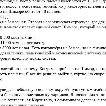
маноиды. Рост у разных племен колеблется от 130-150 до
з и волос, в основном, тёмный, но у некоторых племён в
го на Шиморе обитают 48 племён.
иарда.
 на Земле нет. Строгая иерархическая структура, где для
ет, планетой правит единый совет Шимора, который выб
0-200 местных лет.
11000 земных лет назад.
 8000 лет назад. Есть контактёры на Земле, но не физиче
дставлениях, политической и экономической системах с
ров и идеологических систем.
 одетой по-осеннему. Когда мы прибыли на Шимор, он п
сть планеты. Я все же решила выйти в куртке, но скоро 
о.
я увидела небольшую полянку, окружённую густым зелён
в и больших фиолетовых кустарников. Я поспешила за ни
ь не отставать от Кирхитона, я осматривала деревья, с 
кими на ощупь листьями.