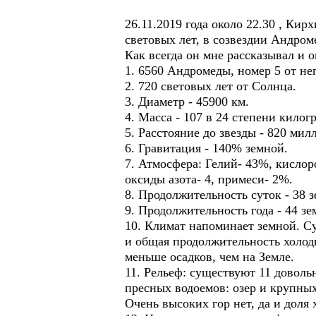
26.11.2019 года около 22.30 , Ки
световых лет, в созвездии Андром
Как всегда он мне рассказывал и 
1. 6560 Андромеды, номер 5 от нег
2. 720 световых лет от Солнца.
3. Диаметр - 45900 км.
4. Масса - 107 в 24 степени килог
5. Расстояние до звезды - 820 ми
6. Гравитация - 140% земной.
7. Атмосфера: Гелий- 43%, кислоро
оксиды азота- 4, примеси- 2%.
8. Продолжительность суток - 38 
9. Продолжительность года - 44 з
10. Климат напоминает земной. Су
и общая продолжительность холод
меньше осадков, чем на Земле.
11. Рельеф: существуют 11 довол
пресных водоемов: озер и крупных
Очень высоких гор нет, да и доля