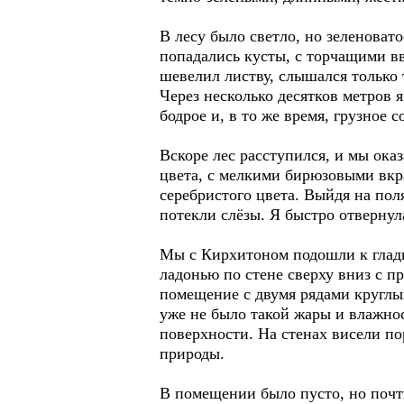
В лесу было светло, но зеленоват
попадались кусты, с торчащими вв
шевелил листву, слышался только
Через несколько десятков метров 
бодрое и, в то же время, грузное 
Вскоре лес расступился, и мы ока
цвета, с мелкими бирюзовыми вкр
серебристого цвета. Выйдя на поля
потекли слёзы. Я быстро отвернул
Мы с Кирхитоном подошли к гладк
ладонью по стене сверху вниз с п
помещение с двумя рядами круглы
уже не было такой жары и влажнос
поверхности. На стенах висели п
природы.
В помещении было пусто, но почти