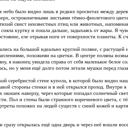
ое небо было видно лишь в редких просветах между дере
ерх, остроконечными листьями тёмно-фиолетового цвета.
 тихий свист неизвестных птиц или животных, напомин
я сняла куртку и пошла дальше, задыхаясь от жары. Я чув
состояние, еле отрывая ноги от поверхности планеты. К с
зались на большой идеально круглой поляне, с растущей 
аплениями, похожими на цветки. В центре поляны возв
ну, я наконец увидела справа от себя маленькое белое сол
ась, но у меня ещё долго потом летали мушки перед глаз
ой серебристой стене купола, в которой было видно на
равой стороны стенки и в ней открылся проход. Внутри я
х окошек наверху, через которые попадал солнечный све
ти. Пол и стены были странного коричневого цвета, с т
ортреты похожих на людей существ с синей кожей и кар
 сразу открылась ещё одна дверь и через неё вошли вос