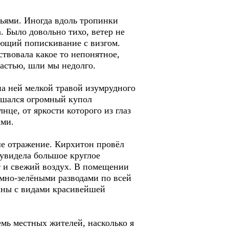
вьями. Иногда вдоль тропинки
 Было довольно тихо, ветер не
ающий попискивание с визгом.
ствовала какое то непонятное,
частью, шли мы недолго.
на ней мелкой травой изумрудного
ышался огромный купол
нце, от яркости которого из глаз
ами.
ше отражение. Кирхитон провёл
 увидела большое круглое
т и свежий воздух. В помещении
ёмно-зелёными разводами по всей
тины с видами красивейшей
емь местных жителей, насколько я