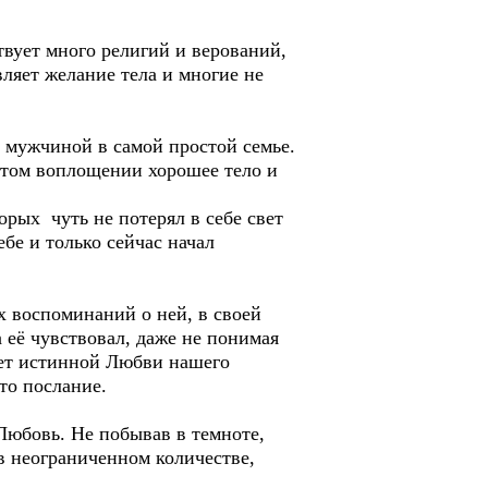
твует много религий и верований,
вляет желание тела и многие не
н мужчиной в самой простой семье.
 этом воплощении хорошее тело и
орых чуть не потерял в себе свет
ебе и только сейчас начал
х воспоминаний о ней, в своей
а её чувствовал, даже не понимая
свет истинной Любви нашего
то послание.
Любовь. Не побывав в темноте,
в неограниченном количестве,