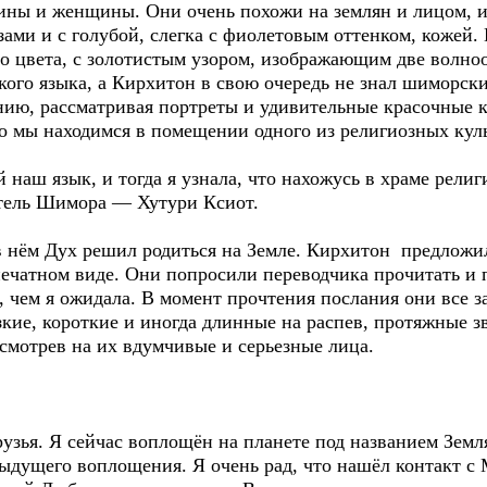
ины и женщины. Они очень похожи на землян и лицом, 
зами и с голубой, слегка с фиолетовым оттенком, кожей.
о цвета, с золотистым узором, изображающим две волно
ого языка, а Кирхитон в свою очередь не знал шиморск
нию, рассматривая портреты и удивительные красочные к
что мы находимся в помещении одного из религиозных ку
аш язык, и тогда я узнала, что нахожусь в храме религи
итель Шимора — Хутури Ксиот.
 нём Дух решил родиться на Земле. Кирхитон предложил
печатном виде. Они попросили переводчика прочитать и п
й, чем я ожидала. В момент прочтения послания они все 
кие, короткие и иногда длинные на распев, протяжные зву
осмотрев на их вдумчивые и серьезные лица.
узья. Я сейчас воплощён на планете под названием Земл
ыдущего воплощения. Я очень рад, что нашёл контакт с