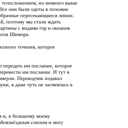
и телосложением, но немного выше
 Все они были одеты в похожие
образные пересекающиеся линии.
ий, поэтому мы стали ждать
артины с видами гор и океанов
льтов Шимора.
озного течения, которое
 передать им послание, которое
еревести им послание. И тут я
замерли. Переводчик издавал
ки, я даже чуть не засмеялась в
я и, к большому моему
 Межзвёздным союзом и могу