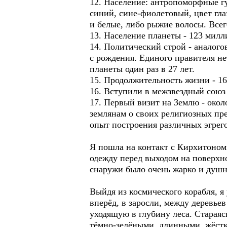
12. Население: антропоморфные гу
синий, сине-фиолетовый, цвет гла
и белые, либо рыжие волосы. Все
13. Население планеты - 123 милл
14. Политический строй - аналогов
с рождения. Единого правителя н
планеты один раз в 27 лет.
15. Продолжительность жизни - 16
16. Вступили в межзвездный союз 
17. Первый визит на Землю - около
землянам о своих религиозных пре
опыт построения различных эгрего
Я пошла на контакт с Кирхитоном
одежду перед выходом на поверхно
снаружи было очень жарко и душн
Выйдя из космического корабля, 
вперёд, в заросли, между деревье
уходящую в глубину леса. Стараяс
тёмно-зелёными, длинными, жёст