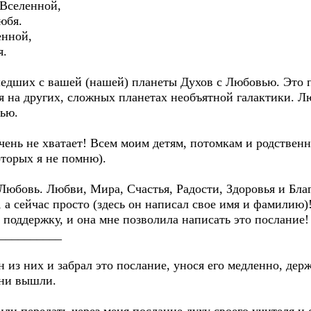
 Вселенной,
юбя.
енной,
я.
дших с вашей (нашей) планеты Духов с Любовью. Это п
на других, сложных планетах необъятной галактики. Люб
ью.
нь не хватает! Всем моим детям, потомкам и родствен
оторых я не помню).
юбовь. Любви, Мира, Счастья, Радости, Здоровья и Бла
 а сейчас просто (здесь он написал свое имя и фамилию)
поддержку, и она мне позволила написать это послание!
__________
из них и забрал это послание, унося его медленно, держа
они вышли.