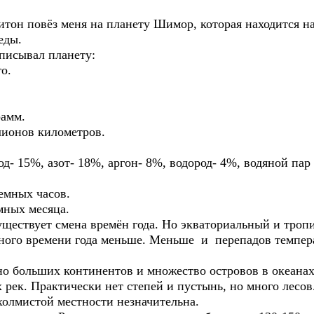
рхитон повёз меня на планету Шимор, которая находится н
еды.
описывал планету:
о.
рамм.
ллионов километров.
д- 15%, азот- 18%, аргон- 8%, водород- 4%, водяной пар
земных часов.
емных месяца.
ществует смена времён года. Но экваториальный и тропи
ного времени года меньше. Меньше и перепадов температ
ьно больших континентов и множество островов в океана
 рек. Практически нет степей и пустынь, но много лесов
 холмистой местности незначительна.