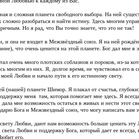
омной Любовью к каждому из Вас.
сная и сложная планета свободного выбора. На ней сущес
х сложно разобраться и найти истину. Здесь многим упра
ричным. Но я рад, что Вы точно знаете, что это не так!
и, и она не входит в Межзвёздный союз. Я на ней рождё
ание), что очень ценится на этой планете. Бог дал мне в
тал очень много плотских соблазнов и пороков, из-за кот
ь многим из них. Я, долгое время, не чувствовал его в с
а моей Любви и начало пути к его истинному свету.
ей (нашей) планете Шимор. Я плакал от счастья, глубоки
оддержку меня там, которая помогает мне здесь. Я всегд
д, дала мне возможность остаться в живых и нести этот 
годарю Бога и Межзвездный союз, что могу написать вам э
 свету Любви, дают нам возможность больше ценить эту 
света Любви и поддержку Бога, который дает ее всегда, 
Любит его.