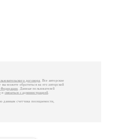
льзовательского договора
. Все авторские
у вы можете обратиться на его авторской
й Федерации
. Данные пользователей
е
и
связаться с администрацией
.
по данным счетчика посещаемости,