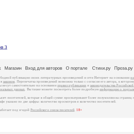
в 3
к
Магазин
Вход для авторов
О портале
Стихи.ру
Проза.ру
ободной публикации своих литературных произведений в сети Интернет на основании
по
ся
законом
. Перепечатка произведений возможна только с согласия его автора, к котором
ры несут самостоятельно на основании
правил публикации
и
законодательства Российско
ональных данных
. Вы также можете посмотреть более подробную
информацию о портал
тысяч посетителей, которые в общей сумме просматривают более полумиллиона страниц 
афе указано по две цифры: количество просмотров и количество посетителей.
работает под эгидой
Российского союза писателей
.
18+