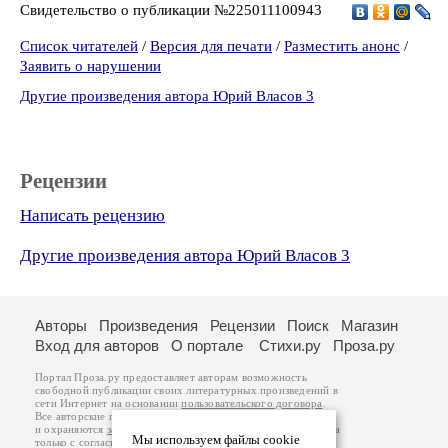
Свидетельство о публикации №225011100943
Список читателей
/
Версия для печати
/
Разместить анонс
/
Заявить о нарушении
Другие произведения автора Юрий Власов 3
Рецензии
Написать рецензию
Другие произведения автора Юрий Власов 3
Авторы
Произведения
Рецензии
Поиск
Магазин
Вход для авторов
О портале
Стихи.ру
Проза.ру
Портал Проза.ру предоставляет авторам возможность
свободной публикации своих литературных произведений в
сети Интернет на основании
пользовательского договора
.
Все авторские права на произведения принадлежат авторам
и охраняются
законом
. Перепечатка произведений возможна
Мы используем файлы cookie
только с согласия его автора, к которому вы можете