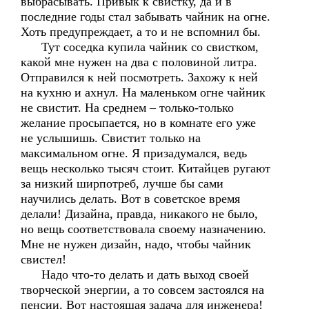
выбрасывать. Привык к свистку, да и в
последние годы стал забывать чайник на огне.
Хоть предупреждает, а то и не вспомнил бы.
Тут соседка купила чайник со свистком,
какой мне нужен на два с половиной литра.
Отправился к ней посмотреть. Захожу к ней
на кухню и ахнул. На маленьком огне чайник
не свистит. На среднем – только-только
желание просыпается, но в комнате его уже
не услышишь. Свистит только на
максимальном огне. Я призадумался, ведь
вещь несколько тысяч стоит. Китайцев ругают
за низкий ширпотреб, лучше бы сами
научились делать. Вот в советское время
делали! Дизайна, правда, никакого не было,
но вещь соответствовала своему назначению.
Мне не нужен дизайн, надо, чтобы чайник
свистел!
Надо что-то делать и дать выход своей
творческой энергии, а то совсем застоялся на
пенсии. Вот настоящая задача для инженера!