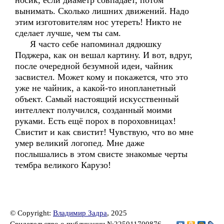
носик, если диаметр совпадает, потом
вынимать. Сколько лишних движений. Надо
этим изготовителям нос утереть! Никто не
сделает лучше, чем ты сам.
Я часто себе напоминал дядюшку
Поджера, как он вешал картину. И вот, вдруг,
после очередной безумной идеи, чайник
засвистел. Может кому и покажется, что это
уже не чайник, а какой-то инопланетный
объект. Самый настоящий искусственный
интеллект получился, созданный моими
руками. Есть ещё порох в пороховницах!
Свистит и как свистит! Чувствую, что во мне
умер великий логопед. Мне даже
послышались в этом свисте знакомые черты
тембра великого Карузо!
© Copyright:
Владимир Задра
, 2025
Свидетельство о публикации №225011700876