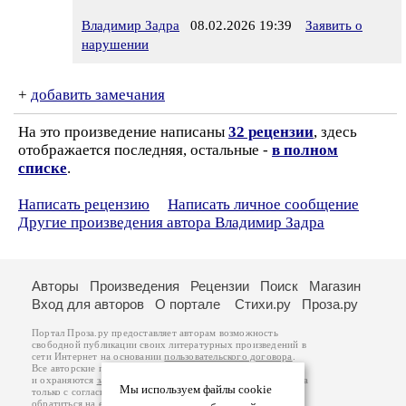
Владимир Задра
08.02.2026 19:39
Заявить о
нарушении
+
добавить замечания
На это произведение написаны
32 рецензии
, здесь
отображается последняя, остальные -
в полном
списке
.
Написать рецензию
Написать личное сообщение
Другие произведения автора Владимир Задра
Авторы
Произведения
Рецензии
Поиск
Магазин
Вход для авторов
О портале
Стихи.ру
Проза.ру
Портал Проза.ру предоставляет авторам возможность
свободной публикации своих литературных произведений в
сети Интернет на основании
пользовательского договора
.
Все авторские права на произведения принадлежат авторам
и охраняются
законом
. Перепечатка произведений возможна
Мы используем файлы cookie
только с согласия его автора, к которому вы можете
обратиться на его авторской странице. Ответственность за