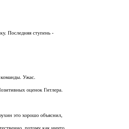
ку. Последняя ступень -
 команды. Ужас.
 Позитивных оценок Гитлера.
оухин это хорошо объяснил,
тественно, потому как ничто