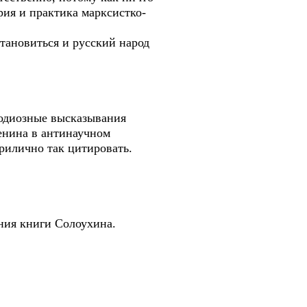
рия и практика марксистко-
становиться и русский народ
 одиозные высказывания
енина в антинаучном
рилично так цитировать.
ения книги Солоухина.