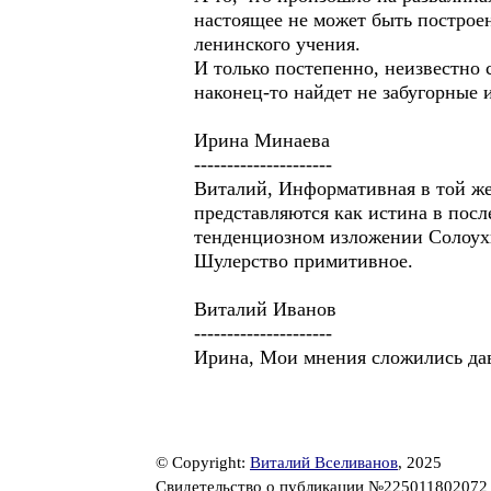
настоящее не может быть построен
ленинского учения.
И только постепенно, неизвестно 
наконец-то найдет не забугорные и
Ирина Минаева
---------------------
Виталий, Информативная в той же
представляются как истина в пос
тенденциозном изложении Солоухи
Шулерство примитивное.
Виталий Иванов
---------------------
Ирина, Мои мнения сложились давн
© Copyright:
Виталий Вселиванов
, 2025
Свидетельство о публикации №22501180207