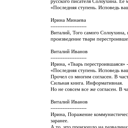
русского писателя Солоухина. Ее 
«Последняя ступень. Исповедь ва
Ирина Минаева
---------------------
Виталий, Того самого Солоухина, 
произведение твари перестроивше
Виталий Иванов
---------------------
Ирина, «Тварь перестроившаяся» 
«Последняя ступень. Исповедь ва
Прочел со многим согласен. В час
Сильная книга. Информативная.
Но не совсем все же согласен. В 
Виталий Иванов
---------------------
Ирина, Поражение коммунистическ
заранее.
А то, что произошло на развалина