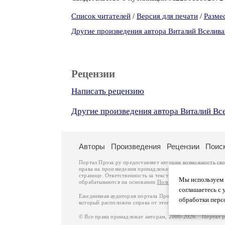
Список читателей
/
Версия для печати
/
Разме
Другие произведения автора Виталий Вселив
Рецензии
Написать рецензию
Другие произведения автора Виталий Вс
Авторы
Произведения
Рецензии
Поис
Портал Проза.ру предоставляет авторам возможность св
права на произведения принадлежат авторам и охраняют
странице. Ответственность за тексты произведений авто
Мы используем ф
обрабатываются на основании
Политики обработки перс
соглашаетесь с 
Ежедневная аудитория портала Проза.ру – порядка 100 
обработки перс
который расположен справа от этого текста. В каждой гр
© Все права принадлежат авторам, 2000-2026. Портал 