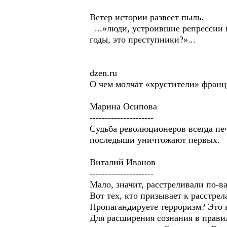
Ветер истории развеет пыль.
...»люди, устроившие репрессии п
годы, это преступники?»...
dzen.ru
О чем молчат «хрустители» францу
Марина Осипова
---------------------
Судьба революционеров всегда печ
последыши уничтожают первых.
Виталий Иванов
---------------------
Мало, значит, расстреливали по-в
Вот тех, кто призывает к расстре
Пропагандируете терроризм? Это н
Для расширения сознания в правил