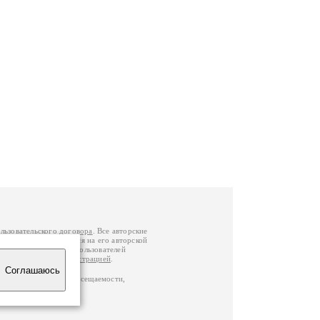
льзовательского договора
. Все авторские
у вы можете обратиться на его авторской
й Федерации
. Данные пользователей
е
и
связаться с администрацией
.
Соглашаюсь
по данным счетчика посещаемости,