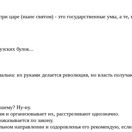
ри царе (ныне святом) - это государственные умы, а те,
зских булок...
альна: их руками делается революция, но власть получаю
ашему? Ну-ну.
лам и организовывает их, расстреливают однозначно.
аказывается по закону.
ьном направлении и оздоровленья его рекомендую, если 