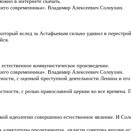
можно в интернете скачать.
шего современника». Владимир Алексеевич Солоухин.
который вслед за Астафьевым сильно удивил в перестрой
йся.
- естественное коммунистическое произведение.
шего современника». Владимир Алексеевич Солоухин.
тности, с оценкой преступной деятельности Ленина и его
частности, с ролью православной церкви во все времена.
ой идеологии совершенно естественное явление. И Сол
х «диктатуры пролетариата», «власти советов» вполне ес