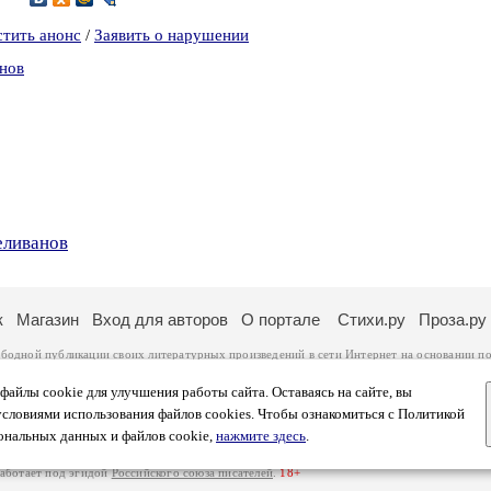
стить анонс
/
Заявить о нарушении
анов
еливанов
к
Магазин
Вход для авторов
О портале
Стихи.ру
Проза.ру
ободной публикации своих литературных произведений в сети Интернет на основании
по
ся
законом
. Перепечатка произведений возможна только с согласия его автора, к котором
ры несут самостоятельно на основании
правил публикации
и
законодательства Российско
айлы cookie для улучшения работы сайта. Оставаясь на сайте, вы
ональных данных
. Вы также можете посмотреть более подробную
информацию о портал
условиями использования файлов cookies. Чтобы ознакомиться с Политикой
тысяч посетителей, которые в общей сумме просматривают более полумиллиона страниц 
ональных данных и файлов cookie,
нажмите здесь
.
афе указано по две цифры: количество просмотров и количество посетителей.
работает под эгидой
Российского союза писателей
.
18+