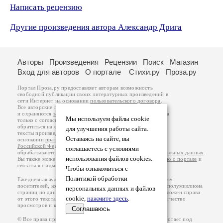
Написать рецензию
Другие произведения автора Александр Дрига
Авторы
Произведения
Рецензии
Поиск
Магазин
Вход для авторов
О портале
Стихи.ру
Проза.ру
Портал Проза.ру предоставляет авторам возможность
свободной публикации своих литературных произведений в
сети Интернет на основании
пользовательского договора
.
Все авторские права на произведения принадлежат авторам
и охраняются
законом
. Перепечатка произведений возможна
Мы используем файлы cookie
только с согласия его автора, к которому вы можете
обратиться на его авторской странице. Ответственность за
для улучшения работы сайта.
тексты произведений авторы несут самостоятельно на
Оставаясь на сайте, вы
основании
правил публикации
и
законодательства
Российской Федерации
. Данные пользователей
соглашаетесь с условиями
обрабатываются на основании
Политики обработки персональных данных
.
использования файлов cookies.
Вы также можете посмотреть более подробную
информацию о портале
и
связаться с администрацией
.
Чтобы ознакомиться с
Политикой обработки
Ежедневная аудитория портала Проза.ру – порядка 100 тысяч
посетителей, которые в общей сумме просматривают более полумиллиона
персональных данных и файлов
страниц по данным счетчика посещаемости, который расположен справа
cookie,
нажмите здесь
.
от этого текста. В каждой графе указано по две цифры: количество
просмотров и количество посетителей.
Соглашаюсь
© Все права принадлежат авторам, 2000-2026. Портал работает под