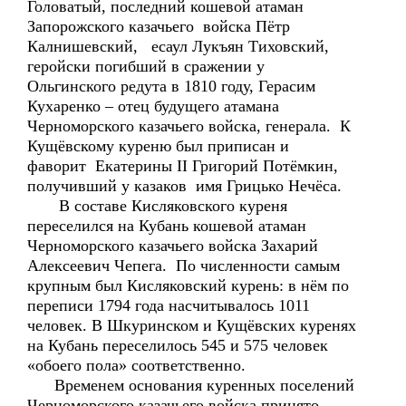
Головатый, последний кошевой атаман
Запорожского казачьего войска Пётр
Калнишевский, есаул Лукъян Тиховский,
геройски погибший в сражении у
Ольгинского редута в 1810 году, Герасим
Кухаренко – отец будущего атамана
Черноморского казачьего войска, генерала. К
Кущёвскому куреню был приписан и
фаворит Екатерины II Григорий Потёмкин,
получивший у казаков имя Грицько Нечёса.
В составе Кисляковского куреня
переселился на Кубань кошевой атаман
Черноморского казачьего войска Захарий
Алексеевич Чепега. По численности самым
крупным был Кисляковский курень: в нём по
переписи 1794 года насчитывалось 1011
человек. В Шкуринском и Кущёвских куренях
на Кубань переселилось 545 и 575 человек
«обоего пола» соответственно.
Временем основания куренных поселений
Черноморского казачьего войска принято