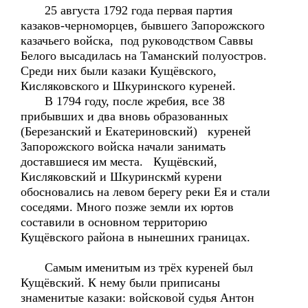
25 августа 1792 года первая партия
казаков-черноморцев, бывшего Запорожского
казачьего войска, под руководством Саввы
Белого высадилась на Таманский полуостров.
Среди них были казаки Кущёвского,
Кисляковского и Шкуринского куреней.
В 1794 году, после жребия, все 38
прибывших и два вновь образованных
(Березанский и Екатериновский) куреней
Запорожского войска начали занимать
доставшиеся им места. Кущёвский,
Кисляковский и Шкуринскмй курени
обосновались на левом берегу реки Ея и стали
соседями. Много позже земли их юртов
составили в основном территорию
Кущёвского района в нынешних границах.
Самым именитым из трёх куреней был
Кущёвский. К нему были приписаны
знаменитые казаки: войсковой судья Антон