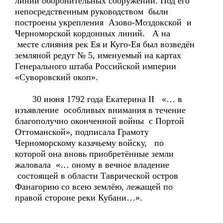
линии оборонительных сооружений. Под его
непосредственным руководством были
построены укрепления Азово-Моздокской и
Черноморской кордонных линий. А на
месте слияния рек Ея и Куго-Ея был возведён
земляной редут № 5, именуемый на картах
Генерального штаба Российской империи
«Суворовский окоп».
30 июня 1792 года Екатерина II «… в
изъявление особливых внимания в течение
благополучно оконченной войны с Портой
Оттоманской», подписала Грамоту
Черноморскому казачьему войску, по
которой она вновь приобретённые земли
жаловала «… оному в вечное владение
состоящей в области Таврической остров
Фанагорию со всею землёю, лежащей по
правой стороне реки Кубани…».