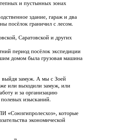
степных и пустынных зонах
одственное здание, гараж и два
ны посёлок граничил с лесом.
ской, Саратовской и других
ний период посёлок экспедиции
нашим домом была грузовая машина
 выйдя замуж. А мы с Зоей
же или выходили замуж, или
аботу и за организацию
д полевых изысканий.
И «Союзгипролесхоз», которые
азательства экономической