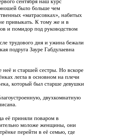
рвого сентября наш курс
 юношей было больше чем
бственных «матрасовках», набитых
не привыкать. К тому же и в
цов и помидор под руководством
ле трудового дня и ужина бежали
кая подруга Зауре Габдулаевна
неё и старшей сестры. Но вскоре
рёнках легла в основном на плечи
века, который был старше девушки
благоустроенную, двухкомнатную
писана.
а её приняли поваром в
ачительно моложе женщины, они
рёнке перейти в её семью, где