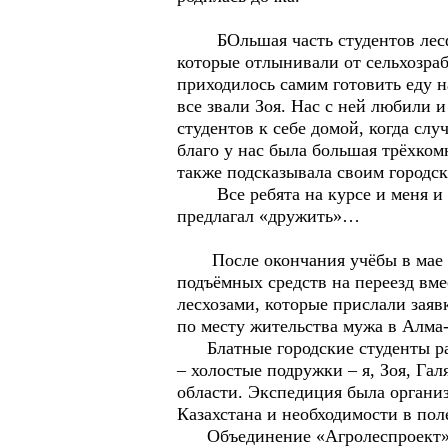
БОльшая часть студентов лесфак
которые отлынивали от сельхозраб
приходилось самим готовить еду н
все звали Зоя. Нас с ней любили 
студентов к себе домой, когда слу
благо у нас была большая трёхком
также подсказывала своим городс
Все ребята на курсе и меня и Зо
предлагал «дружить»…
После окончания учёбы в мае 19
подъёмных средств на переезд вм
лесхозами, которые прислали заяв
по месту жительства мужа в Алма
Блатные городские студенты расп
– холостые подружки – я, Зоя, Га
области. Экспедиция была организ
Казахстана и необходимости в по
Объединение «Агролеспроект» от