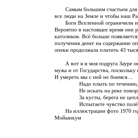
Самым большим счастьем для душ
все люди на Земле и чтобы наш 
Боги Вселенной ограничили на
Вероятно в настоящее время они 
католиков. Всё больше появляетс
получения денег на содержание оп
опеки продолжала платить 43 тыс
А вот я и моя подруга Зауре ока
мужа и от Государства, поскольку
И умереть мы с ней не боимся…
Надо плыть по течению, б
Не искать на реке поворо
За кусты, берега не цепля
Испытаете чувство полёт
На иллюстрации фото 1970 года 
Мойынкум