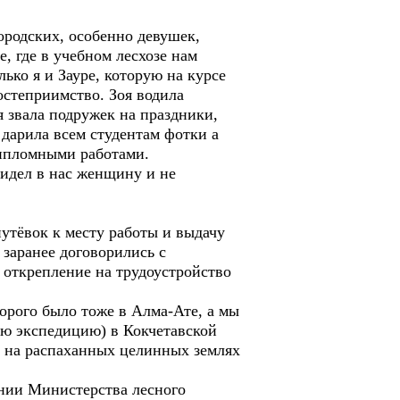
одских, особенно девушек,
, где в учебном лесхозе нам
ько я и Зауре, которую на курсе
остеприимство. Зоя водила
 я звала подружек на праздники,
 дарила всем студентам фотки а
дипломными работами.
идел в нас женщину и не
тёвок к месту работы и выдачу
заранее договорились с
 открепление на трудоустройство
рого было тоже в Алма-Ате, а мы
ую экспедицию) в Кокчетавской
ь на распаханных целинных землях
нии Министерства лесного