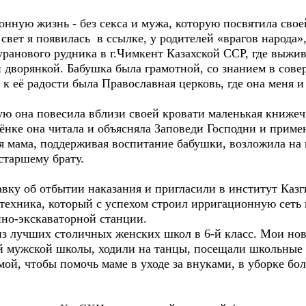
ю жизнь - без секса и мужа, которую посвятила своей
свет я появилась в ссылке, у родителей «врагов народа»,
уранового рудника в г.Чимкент Казахской ССР, где выжив
дворянкой. Бабушка была грамотной, со знанием в совер
 её радости была Православная церковь, где она меня и 
на повесила вблизи своей кровати маленькая книжечка
ёнке она читала и объясняла Заповеди Господни и примен
я мама, поддерживая воспитание бабушки, возложила на 
старшему брату.
 об отбытии наказания и пригласили в институт Казги
техника, который с успехом строил ирригационную сеть
но-экскаваторной станции.
лучших столичных женских школ в 6-й класс. Мои нов
 мужской школы, ходили на танцы, посещали школьные ве
ой, чтобы помочь маме в уходе за внуками, в уборке б