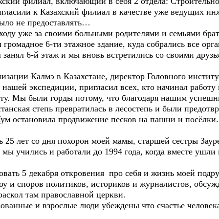
ий филиал, включающий в себя 2 отдела: Строительно
гласили к Казахский филиал в качестве уже ведущих инж
было не предоставлять…
ду уже за своими больными родителями и семьями брать
 громадное 6-ти этажное здание, куда собрались все орг
 занял 6-й этаж и мы вновь встретились со своими друзь
ации Калмэ в Казахстане, директор Головного институ
нашей экспедиции, пригласил всех, кто начинал работу 
сту. Мы были горды потому, что благодаря нашим успешн
танская степь превратилась в лесостепь и были предотв
ум остановила продвижение песков на пашни и посёлки.
 лет со дня похорон моей мамы, старшей сестры Зауре,
 мы учились и работали до 1994 года, когда вместе ушл
ть 5 декабря откровения про себя и жизнь моей подру
оу и споров политиков, историков и журналистов, обсу
раскол там православной церкви.
анные и взрослые люди убеждены что счастье человека