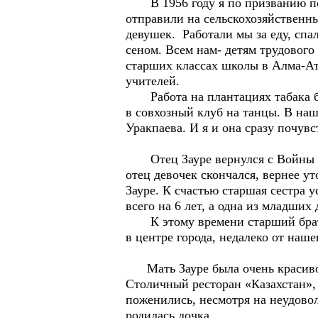
В 1956 году я по призванию пос
отправили на сельскохозяйственн
девушек. Работали мы за еду, спа
сеном. Всем нам- детям трудового
старших классах школы в Алма-Ате
учителей.
Работа на плантациях табака был
в совхозный клуб на танцы. В наш
Уракпаева. И я и она сразу почув
Отец Зауре вернулся с Войны жив
отец девочек скончался, вернее ут
Зауре. К счастью старшая сестра 
всего на 6 лет, а одна из младши
К этому времени старший брат м
в центре города, недалеко от наше
Мать Зауре была очень красивой 
Столичный ресторан «Казахстан», 
поженились, несмотря на неудовол
родилась дочка.