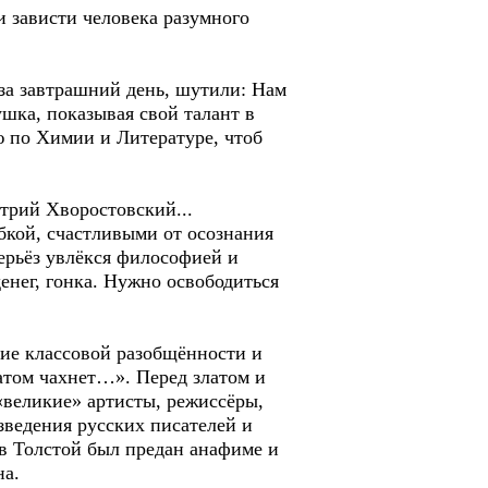
зависти человека разумного
за завтрашний день, шутили: Нам
ушка, показывая свой талант в
ю по Химии и Литературе, чтоб
рий Хворостовский...
кой, счастливыми от осознания
ерьёз увлёкся философией и
енег, гонка. Нужно освободиться
е классовой разобщённости и
атом чахнет…». Перед златом и
«великие» артисты, режиссёры,
зведения русских писателей и
в Толстой был предан анафиме и
на.