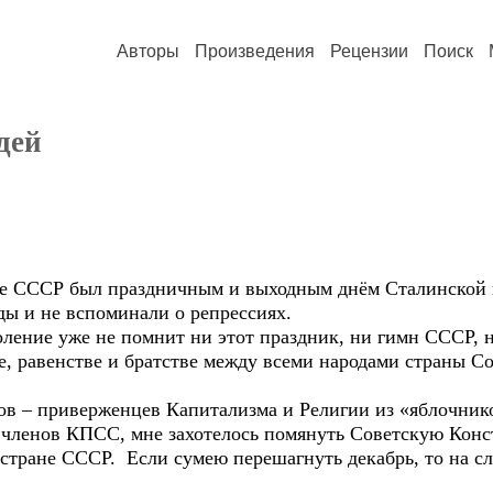
Авторы
Произведения
Рецензии
Поиск
дей
 СССР был праздничным и выходным днём Сталинской к
ды и не вспоминали о репрессиях.
ние уже не помнит ни этот праздник, ни гимн СССР, 
е, равенстве и братстве между всеми народами страны 
 приверженцев Капитализма и Религии из «яблочников
членов КПСС, мне захотелось помянуть Советскую Конст
 стране СССР. Если сумею перешагнуть декабрь, то на с