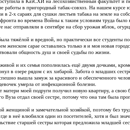
тупила в КазСХИ на лесохозяйственный факультет и пе
ые работы в пригородный табак-совхоз. На нашем курсе
ли в 2-х сараях для сушки листьев табака на земле на со
 фронта во времена Войны к таким условиям труда было 
 нас отправляли в сентябре на сбор урожая яблок, огур
а тяжёлой и вредной, но практически все студенты пос
ем женском сарае оставались только я и моя новая городс
ствовали общность душ и своей судьбы по жизни.
ой и их семья пополнилась ещё двумя дочками, кроме 
онул в озере рядом с их хибарой. Забота о младших сест
успешно вышла замуж за красивого и обеспеченного чело
х девочек умерла от инфекционной болезни.
атери моей подруги получил новую квартиру, а свою 
го Вуза отдал своей сестре, потому что она там была про
женщиной и замечательной хозяйкой, поэтому без труд
где в неё влюбился один из посетителей, хотя и был зн
ьствие старшей сестры которая предложила младшей сест