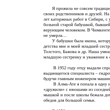
Я прожила не совсем традиционну
своих родственников и друзей. На 
лет каторжных работ в Сибири, с 
больной старой бабушкой, бывшей 
верующим человеком. В Чимкенте к
не умерла…
У бабушки была икона, которую о
детства мне и моей младшей сестр
Толстого, Бажова и др. Наша умна
младшую сестренку и уважение к 
В 1952 году отцу выдали справку
выдающегося специалиста – гидро
будучи главным инженером машин
В Алма-Ате я попала в одну из 
«дружили» с юношами из соседней
мышкой и после школы бежала дом
обедов для большой семьи.