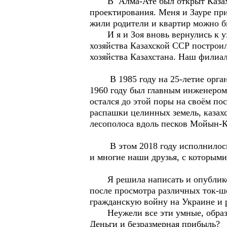
В Алма-Ате был открыт Казахск
проектирования. Меня и Зауре при
жили родители и квартир можно 
И я и Зоя вновь вернулись к ухо
хозяйства Казахской ССР построил
хозяйства Казахстана. Наш филиал
В 1985 году на 25-летие организ
1960 году был главным инженером 
остался до этой поры на своём по
распашки целинных земель, казахс
лесополоса вдоль песков Мойын-К
В этом 2018 году исполнилось 25
и многие наши друзья, с которыми
Я решила написать и опубликова
после просмотра различных ток-ш
гражданскую войну на Украине и 
Неужели все эти умные, образов
Деньги и безразмерная прибыль?