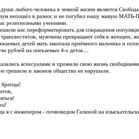
и любого человека в земной жизни является Свобода 
Разум непошёл в разнос и не погубил нашу живую МАТЬ
с религиозными учениями.
решили нас переформатировать для сокращения популяци
я трансвеститов, мужчины превращают себя в женщин, ж
екаемых детей мать закопала приёмного мальчика и похи
ячи рублей на опекаемых 4-х деток…
зались асексуалами и прожили свою жизнь свободными 
 не грешили и законов общества не нарушали.
ратцы!
тов,
ться!
а!
я с инженером - почвоведом Галиной на изыскательски