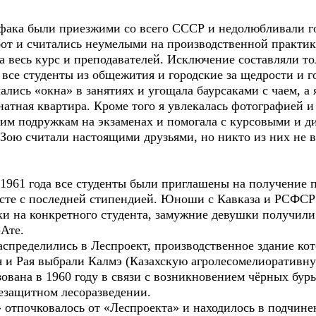
а были приезжими со всего СССР и недолюбливали гор
от и считались неумелыми на производственной практике
а весь курс и преподавателей. Исключение составляли тол
и все студенты из общежития и городские за щедрости и г
чались «окна» в занятиях и угощала баурсаками с чаем, а
натная квартира. Кроме того я увлекалась фотографией и
ким подружкам на экзаменах и помогала с курсовыми и 
ю считали настоящими друзьями, но никто из них не в
61 года все студенты были приглашены на получение пу
есте с последней стипендией. Юноши с Кавказа и РСФСР 
ки на конкретного студента, замужние девушки получили
-Ате.
ределились в Леспроект, производственное здание кото
ля и Рая выбрали Калмэ (Казахскую агролесомелиоративн
ована в 1960 году в связи с возникновением чёрных бур
лезащитном лесоразведении.
почковалось от «Леспроекта» и находилось в подчине