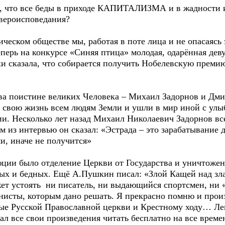
то все беды в приходе КАПИТАЛИЗМА и в жадности и 
вероисповедания?
ском обществе мы, работая в поте лица и не опасаясь 
теперь на конкурсе «Синяя птица» молодая, одарённая дев
хи сказала, что собирается получить Нобелевскую преми
поистине великих Человека – Михаил Задорнов и Дмит
вою жизнь всем людям Земли и ушли в мир иной с улыб
ии. Несколько лет назад Михаил Николаевич Задорнов вс
 из интервью он сказал: «Эстрада – это зарабатывание д
ми, иначе не получится»
 было отделение Церкви от Государства и уничтожени
тых и бедных. Ещё А.Пушкин писал: «Злой Кащей над зл
ет устоять ни писатель, ни выдающийся спортсмен, ни 
нисты, которым дано решать. Я прекрасно помню и прои
ые Русской Православной церкви и Крестному ходу… Ле
ал все свои произведения читать бесплатно на все време