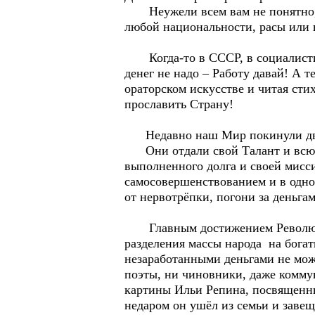
Неужели всем вам не понятно, ч
любой национальности, расы или 
Когда-то в СССР, в социалистиче
денег не надо – Работу давай! А 
ораторском искусстве и читая сти
прославить Страну!
Недавно наш Мир покинули два 
Они отдали свой Талант и всю с
выполненного долга и своей мисс
самосовершенствованием и в одном
от нервотрёпки, погони за деньга
Главным достижением Революции
разделения массы народа на бога
незаработанными деньгами не мож
поэты, ни чиновники, даже комму
картины Ильи Репина, посвященн
недаром он ушёл из семьи и завещ