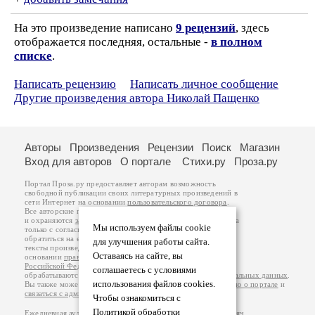
На это произведение написано
9 рецензий
, здесь
отображается последняя, остальные -
в полном
списке
.
Написать рецензию
Написать личное сообщение
Другие произведения автора Николай Пащенко
Авторы
Произведения
Рецензии
Поиск
Магазин
Вход для авторов
О портале
Стихи.ру
Проза.ру
Портал Проза.ру предоставляет авторам возможность
свободной публикации своих литературных произведений в
сети Интернет на основании
пользовательского договора
.
Все авторские права на произведения принадлежат авторам
и охраняются
законом
. Перепечатка произведений возможна
Мы используем файлы cookie
только с согласия его автора, к которому вы можете
обратиться на его авторской странице. Ответственность за
для улучшения работы сайта.
тексты произведений авторы несут самостоятельно на
Оставаясь на сайте, вы
основании
правил публикации
и
законодательства
Российской Федерации
. Данные пользователей
соглашаетесь с условиями
обрабатываются на основании
Политики обработки персональных данных
.
использования файлов cookies.
Вы также можете посмотреть более подробную
информацию о портале
и
связаться с администрацией
.
Чтобы ознакомиться с
Политикой обработки
Ежедневная аудитория портала Проза.ру – порядка 100 тысяч