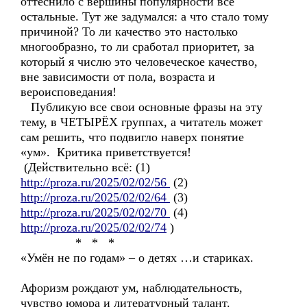
оттеснило с вершины популярности все
остальные. Тут же задумался: а что стало тому
причиной? То ли качество это настолько
многообразно, то ли сработал приоритет, за
который я числю это человеческое качество,
вне зависимости от пола, возраста и
вероисповедания!
Публикую все свои основные фразы на эту
тему, в ЧЕТЫРЁХ группах, а читатель может
сам решить, что подвигло наверх понятие
«ум». Критика приветствуется!
(Действительно всё: (1)
http://proza.ru/2025/02/02/56
(2)
http://proza.ru/2025/02/02/64
(3)
http://proza.ru/2025/02/02/70
(4)
http://proza.ru/2025/02/02/74
)
* * *
«Умён не по годам» – о детях …и стариках.
Афоризм рождают ум, наблюдательность,
чувство юмора и литературный талант.