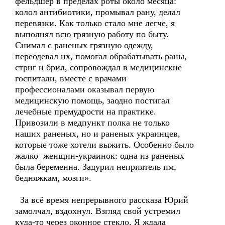
фельдшер в пределах роты около месяца:
колол антибиотики, промывал рану, делал
перевязки. Как только стало мне легче, я
выполнял всю грязную работу по быту.
Снимал с раненых грязную одежду,
переодевал их, помогал обрабатывать раны,
стриг и брил, сопровождал в медицинские
госпитали, вместе с врачами
профессионалами оказывал первую
медицинскую помощь, заодно постигал
лечебные премудрости на практике.
Привозили в медпункт полка не только
наших раненых, но и раненых украинцев,
которые тоже хотели выжить. Особенно было
жалко женщин-украинок: одна из раненых
была беременна. Задурил неприятель им,
бедняжкам, мозги».
За всё время непрерывного рассказа Юрий
замолчал, вздохнул. Взгляд свой устремил
куда-то через оконное стекло. Я ждала