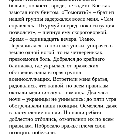
больно, но кость, вроде, не задета. Кое-как
замотал ногу бинтом. «Помогать?» – брат из
нашей группы задержался возле меня. «Сам
справлюсь. Штурмуй вперёд. пока ситуация
позволяет», – шепнул ему скороговоркой.
Время – одиннадцать вечера. Темно.
Передвигался то по-пластунски, упираясь о
землю одной ногой, то на четвереньках,
превозмогая боль. Добрался до крайнего
блиндажа, где укрылась от вражеских
обстрелов наша вторая группа
военнослужащих. Встретили меня братья,
радовались, что живой, по всем правилам
оказали медицинскую помощь. Два часа
ночи – украинцы не унимались: до пяти утра
обстреливали наши позиции. Осмелели, даже
в наступление пошли. Но наши ребята
доблестно отбились, отметелили их по всем
правилам. Побросало вражье племя свои
позиции, побежали.