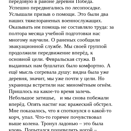
передовую в районе деревни Победа.
Успешно передвигались по лесопосадке.
Услышали призыв о помощи. Это были два
наших тяжелораненых военнослужащих.
Оказывать им помощь не составляло труда: за
полтора месяца учебной подготовки нас
многому научили. О раненых сообщили
эвакуационной службе. Мы своей группой
продолжили передвижение вперёд, к
основной цели. Февральская стужа. В
выданных нам бушлатах было комфортно. А
ещё мысль согревала душу: видна была уже
деревня, значит, мы уже почти у цели. Но
украинцы встретили нас миномётным огнём.
Пришлось на какое-то время залечь.
Небольшое затишье, и мы снова побежали
вперёд. Опять настиг нас вражеский обстрел.
Мне показалось, что я споткнулся о какой-то
корч, упал. Что-то горячее почувствовал
выше колена. Тронул ладонью – это была
кровь. Попытался пошевелить ногой –