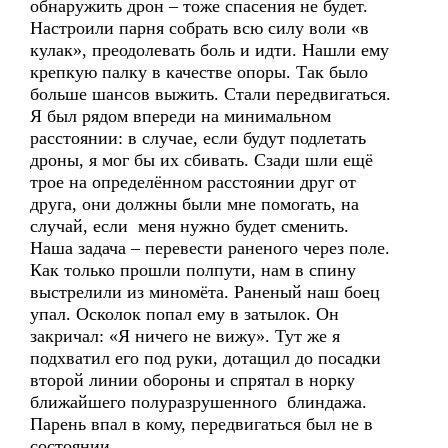
обнаружить дрон – тоже спасения не будет.
Настроили парня собрать всю силу воли «в
кулак», преодолевать боль и идти. Нашли ему
крепкую палку в качестве опоры. Так было
больше шансов выжить. Стали передвигаться.
Я был рядом впереди на минимальном
расстоянии: в случае, если будут подлетать
дроны, я мог бы их сбивать. Сзади шли ещё
трое на определённом расстоянии друг от
друга, они должны были мне помогать, на
случай, если меня нужно будет сменить.
Наша задача – перевести раненого через поле.
Как только прошли полпути, нам в спину
выстрелили из миномёта. Раненый наш боец
упал. Осколок попал ему в затылок. Он
закричал: «Я ничего не вижу». Тут же я
подхватил его под руки, дотащил до посадки
второй линии обороны и спрятал в норку
ближайшего полуразрушенного блиндажа.
Парень впал в кому, передвигаться был не в
состоянии.