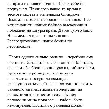
на врага из нашей точки. Враг к себе не
подпускал. Пришлось какое-то время в
тесноте сидеть в маленьком блиндаже.
Выждали момент небольшого затишья. Все
четырнадцать наших бойцов выскочили и
побежали на штурм врага. Да не тут-то было.
Не замедлил враг открыть огонь.
Рассредоточились наши бойцы по
лесопосадке.
Парня одного сильно ранило – перебило ему
обе ноги. Затащили мы его опять в блиндаж,
сделали обезболивающие уколы, забинтовали,
где нужно перетянули. К вечеру от
начальства поступила команда:
«эвакуироваться». Сначала хотели положить
раненого на пластиковые волокуши, да
вспомнили трагический случай: под
волокуши мина попалась – гибель была
неминуемая. Носилки с раненым может