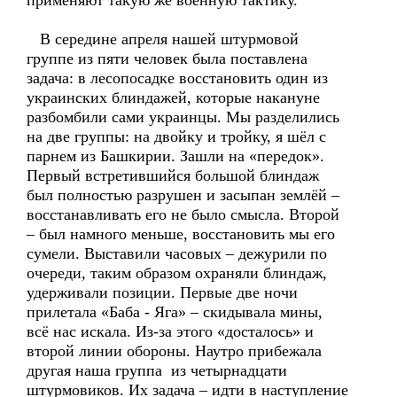
применяют такую же военную тактику.
В середине апреля нашей штурмовой
группе из пяти человек была поставлена
задача: в лесопосадке восстановить один из
украинских блиндажей, которые накануне
разбомбили сами украинцы. Мы разделились
на две группы: на двойку и тройку, я шёл с
парнем из Башкирии. Зашли на «передок».
Первый встретившийся большой блиндаж
был полностью разрушен и засыпан землёй –
восстанавливать его не было смысла. Второй
– был намного меньше, восстановить мы его
сумели. Выставили часовых – дежурили по
очереди, таким образом охраняли блиндаж,
удерживали позиции. Первые две ночи
прилетала «Баба - Яга» – скидывала мины,
всё нас искала. Из-за этого «досталось» и
второй линии обороны. Наутро прибежала
другая наша группа из четырнадцати
штурмовиков. Их задача – идти в наступление